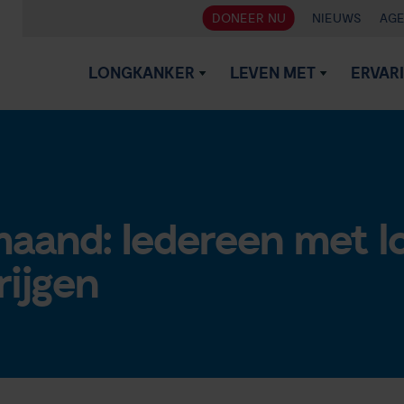
DONEER NU
NIEUWS
AG
LONGKANKER
LEVEN MET
ERVAR
aand: Iedereen met l
rijgen