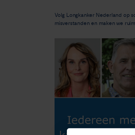
Volg Longkanker Nederland op s
misverstanden en maken we ruimt