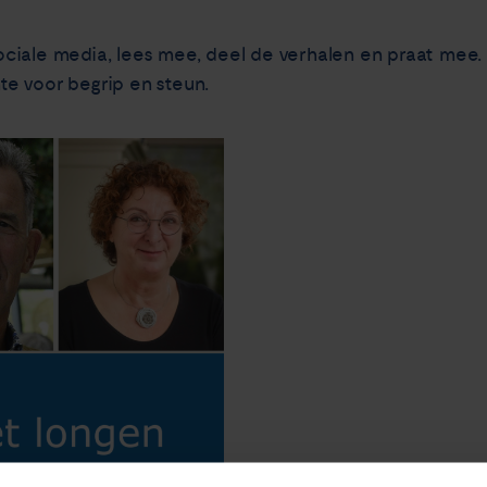
ociale media, lees mee, deel de verhalen en praat me
e voor begrip en steun.