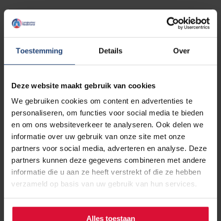
Toestemming
Details
Over
Deze website maakt gebruik van cookies
We gebruiken cookies om content en advertenties te
Aflevering 4
personaliseren, om functies voor social media te bieden
In de laatste podcast wordt vooruitgekeken. Hoe ziet
en om ons websiteverkeer te analyseren. Ook delen we
Renée haar toekomst? Annemarie gaat in op de
informatie over uw gebruik van onze site met onze
toekomstige behandelmogelijkheden van longkanker en
partners voor social media, adverteren en analyse. Deze
het belang van gezamenlijke besluitvorming bij het kijken
partners kunnen deze gegevens combineren met andere
naar de toekomst. Deze aflevering verschijnt volgende
informatie die u aan ze heeft verstrekt of die ze hebben
week vrijdag.
verzameld op basis van uw gebruik van hun services.
Deze podcastserie is mede mogelijk gemaakt door
geneesmiddelenbedrijf Takeda
Alles toestaan