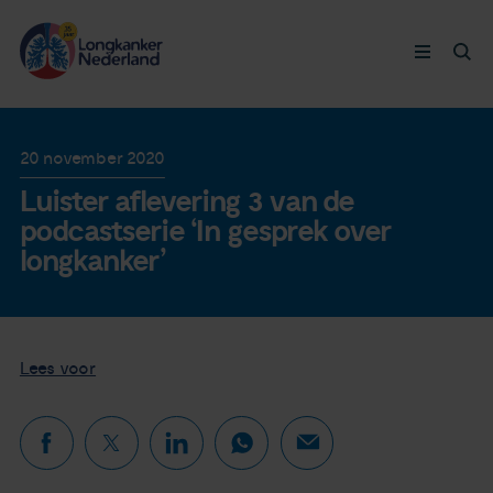
Longkanker
20 november 2020
Luister aflevering 3 van de
Leven met
podcastserie ‘In gesprek over
longkanker’
Ervaringen
Thymuskankers
Lees voor
Steun ons
Doneer nu