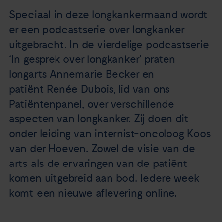
Nieuws
Speciaal in deze longkankermaand wordt
er een podcastserie over longkanker
Agenda
uitgebracht. In de vierdelige podcastserie
‘In gesprek over longkanker’ praten
Over ons
longarts Annemarie Becker en
patiënt Renée Dubois, lid van ons
Zorgverleners
Patiëntenpanel, over verschillende
aspecten van longkanker. Zij doen dit
Contact
onder leiding van internist-oncoloog Koos
van der Hoeven. Zowel de visie van de
arts als de ervaringen van de patiënt
komen uitgebreid aan bod. Iedere week
komt een nieuwe aflevering online.