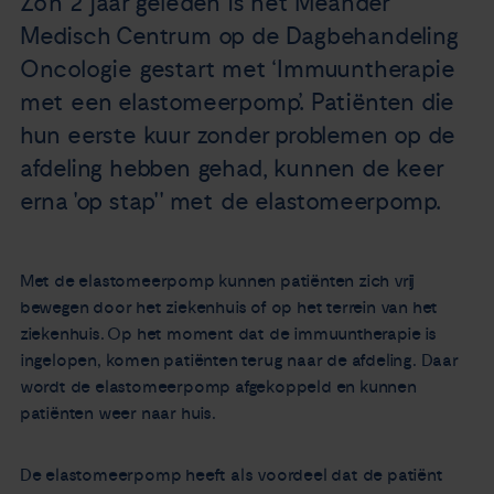
Zo’n 2 jaar geleden is het Meander
Nieuws
Medisch Centrum op de Dagbehandeling
Oncologie gestart met ‘Immuuntherapie
Agenda
met een elastomeerpomp’. Patiënten die
hun eerste kuur zonder problemen op de
Over ons
afdeling hebben gehad, kunnen de keer
erna 'op stap'' met de elastomeerpomp.
Zorgverleners
Contact
Met de elastomeerpomp kunnen patiënten zich vrij
bewegen door het ziekenhuis of op het terrein van het
ziekenhuis. Op het moment dat de immuuntherapie is
ingelopen, komen patiënten terug naar de afdeling. Daar
wordt de elastomeerpomp afgekoppeld en kunnen
patiënten weer naar huis.
De elastomeerpomp heeft als voordeel dat de patiënt