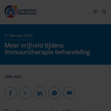
Longkanker
27 februari 2025
Meer vrijheid tijdens
Leven met
immuuntherapie behandeling
Ervaringen
Thymuskankers
Lees voor
Steun ons
Doneer nu