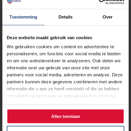
Lees verder...
Toestemming
Details
Over
29 juni 2020
Deze website maakt gebruik van cookies
Mijn gezondheidsgids: In de
behandeling van longkanker speelt
We gebruiken cookies om content en advertenties te
personaliseren, om functies voor social media te bieden
Covid-19 nu ook mee
en om ons websiteverkeer te analyseren. Ook delen we
informatie over uw gebruik van onze site met onze
Lees verder
partners voor social media, adverteren en analyse. Deze
partners kunnen deze gegevens combineren met andere
informatie die u aan ze heeft verstrekt of die ze hebben
verzameld op basis van uw gebruik van hun services.
26 juni 2020
Nieuw online platform voor
Alles toestaan
vrouwen met kanker: Stichting
Look Good Feel Better lanceert