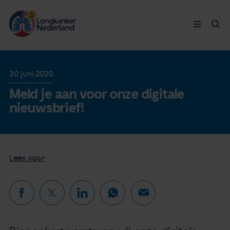
Longkanker
30 juni 2020
Meld je aan voor onze digitale
Leven met
nieuwsbrief!
Ervaringen
Thymuskankers
Lees voor
Steun ons
Doneer nu