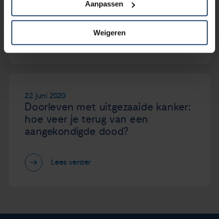
Aanpassen
online workshops
Weigeren
Lees verder
22 juni 2020
Doorleven met uitgezaaide kanker:
hoe veer je terug van een
aangekondigde dood?
Lees verder