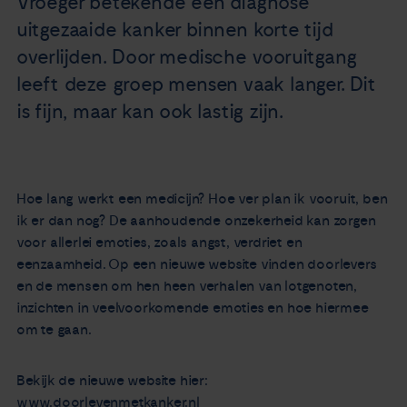
Vroeger betekende een diagnose
Nieuws
uitgezaaide kanker binnen korte tijd
overlijden. Door medische vooruitgang
Agenda
leeft deze groep mensen vaak langer. Dit
is fijn, maar kan ook lastig zijn.
Over ons
Zorgverleners
Hoe lang werkt een medicijn? Hoe ver plan ik vooruit, ben
ik er dan nog? De aanhoudende onzekerheid kan zorgen
Contact
voor allerlei emoties, zoals angst, verdriet en
eenzaamheid. Op een nieuwe website vinden doorlevers
en de mensen om hen heen verhalen van lotgenoten,
inzichten in veelvoorkomende emoties en hoe hiermee
om te gaan.
Bekijk de nieuwe website hier:
www.doorlevenmetkanker.nl