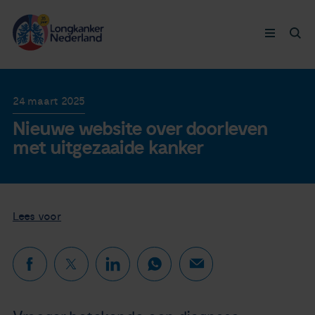
Longkanker
24 maart 2025
Nieuwe website over doorleven
Leven met
met uitgezaaide kanker
Ervaringen
Thymuskankers
Lees voor
Steun ons
Doneer nu