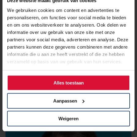
Deze website maakt gebruik van cookies
We gebruiken cookies om content en advertenties te
personaliseren, om functies voor social media te bieden
en om ons websiteverkeer te analyseren. Ook delen we
informatie over uw gebruik van onze site met onze
partners voor social media, adverteren en analyse. Deze
partners kunnen deze gegevens combineren met andere
informatie die u aan ze heeft verstrekt of die ze hebben
verzameld op basis van uw gebruik van hun services.
3 september 2024
Help jij bij het ontwikkelen van een
nieuwe methode van
Alles toestaan
immuuntherapie?
Aanpassen
Lees verder
Weigeren