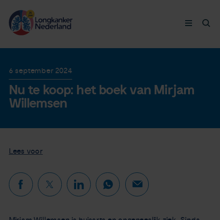
Longkanker
6 september 2024
Nu te koop: het boek van Mirjam
Leven met
Willemsen
Ervaringen
Thymuskankers
Lees voor
Steun ons
Doneer nu
Mirjam Willemsen is huisarts en ongeneeslijk ziek. Sinds