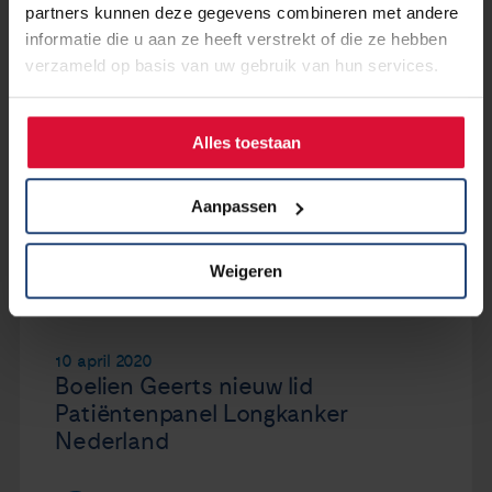
partners kunnen deze gegevens combineren met andere
Lees verder...
informatie die u aan ze heeft verstrekt of die ze hebben
verzameld op basis van uw gebruik van hun services.
10 april 2020
Zorgen over longkanker? Blijf er niet
Alles toestaan
mee lopen, bel je (huis)arts
Aanpassen
Lees verder
Weigeren
10 april 2020
Boelien Geerts nieuw lid
Patiëntenpanel Longkanker
Nederland