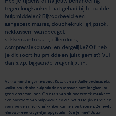
Heb je tijdens of na jouw behandeling
Nieuws
tegen longkanker baat gehad bij bepaalde
hulpmiddelen? Bijvoorbeeld een
Agenda
aangepast matras, douchekruk, grijpstok,
nekkussen, wandbeugel,
Over ons
sokkenaantrekker, pillendoos,
compressiekousen, en dergelijke? Of heb
Zorgverleners
je dit soort hulpmiddelen juist gemist? Vul
dan s.v.p. bijgaande vragenlijst in.
Contact
Aankomend ergotherapeut Kaat van de Walle onderzoekt
welke praktische hulpmiddelen mensen met longkanker
goed ondersteunen. Op basis van dit onderzoek maakt ze
een overzicht van hulpmiddelen die het dagelijks handelen
van mensen met (long)kanker kunnen verbeteren. Ze heeft
hiervoor een vragenlijst opgesteld. Doe je mee? Jouw