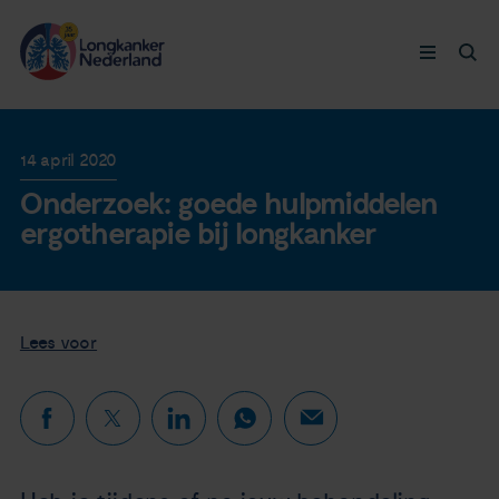
Longkanker
14 april 2020
Onderzoek: goede hulpmiddelen
Leven met
ergotherapie bij longkanker
Ervaringen
Thymuskankers
Lees voor
Steun ons
Doneer nu