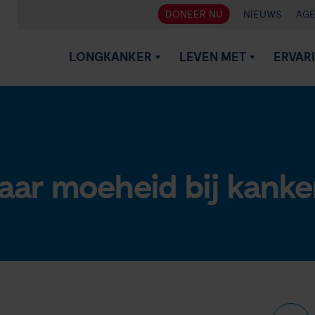
DONEER NU
NIEUWS
AG
LONGKANKER
LEVEN MET
ERVAR
ar moeheid bij kanke