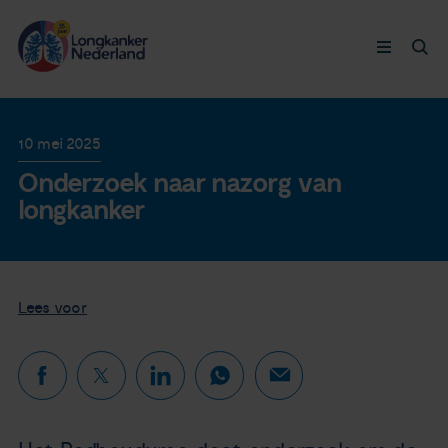
Longkanker
10 mei 2025
Onderzoek naar nazorg van
Leven met
longkanker
Ervaringen
Thymuskankers
Lees voor
Steun ons
Doneer nu