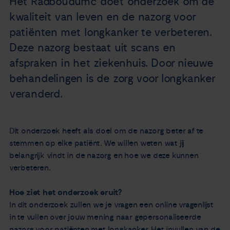
Het Radboudumc doet onderzoek om de
Nieuws
kwaliteit van leven en de nazorg voor
patiënten met longkanker te verbeteren.
Agenda
Deze nazorg bestaat uit scans en
afspraken in het ziekenhuis. Door nieuwe
Over ons
behandelingen is de zorg voor longkanker
veranderd.
Zorgverleners
Contact
Dit onderzoek heeft als doel om de nazorg beter af te
stemmen op elke patiënt. We willen weten wat jij
belangrijk vindt in de nazorg en hoe we deze kunnen
verbeteren.
Hoe ziet het onderzoek eruit?
In dit onderzoek zullen we je vragen een online vragenlijst
in te vullen over jouw mening naar gepersonaliseerde
nazorg voor patiënten met longkanker. Het invullen van de