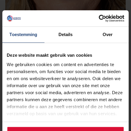
2 november 2024
‘Longkanker, jíj?’ Het verhaal van
Toestemming
Details
Over
Margareth (49)
Deze website maakt gebruik van cookies
Lees verder
We gebruiken cookies om content en advertenties te
personaliseren, om functies voor social media te bieden
en om ons websiteverkeer te analyseren. Ook delen we
informatie over uw gebruik van onze site met onze
partners voor social media, adverteren en analyse. Deze
partners kunnen deze gegevens combineren met andere
informatie die u aan ze heeft verstrekt of die ze hebben
verzameld op basis van uw gebruik van hun services.