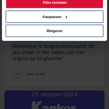
Alles toestaan
Aanpassen
Weigeren
1 november 2024
November is longkankermaand: dit
jaar staat in het teken van het
stigma op longkanker
Lees verder