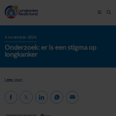
Longkanker
4 november 2024
Onderzoek: er is een stigma op
Leven met
longkanker
Ervaringen
Thymuskankers
Lees voor
Steun ons
Doneer nu