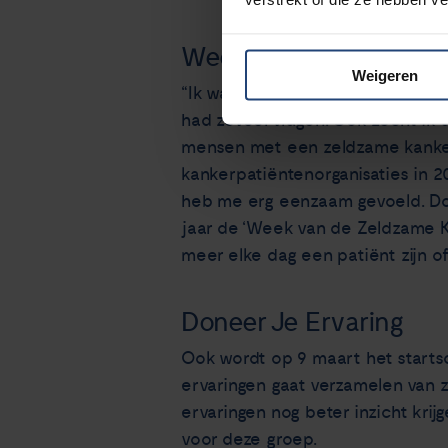
Week van de Zeldzam
Weigeren
“Ik was op zoek naar herkenning,
had zoveel vragen. Ook zocht ik
mensen met een zeldzame kanker 
kankerpatiëntenorganisaties in 2
heb me erg eenzaam gevoeld. Door
jaar de ‘Week van de Zeldzame Ka
meer elke dag een patiënt zijn o
Doneer Je Ervaring
Ook wordt op 9 maart het start
ervaringen gaat verzamelen van 
ervaringen nog beter inzicht kri
voor deze groep.