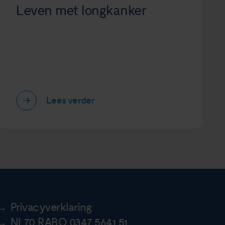
Leven met longkanker
Lees verder
Privacyverklaring
NL70 RABO 0347 5641 51