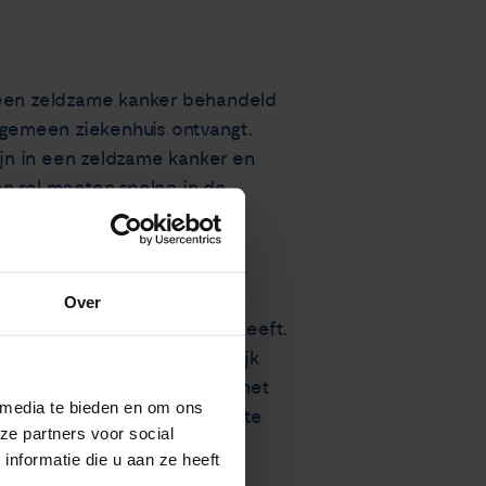
een zeldzame kanker behandeld
algemeen ziekenhuis ontvangt.
ijn in een zeldzame kanker en
en rol moeten spelen in de
Over
iënten een zeldzame kanker heeft.
ans van 15% komt vermoedelijk
kenhuizen is versnipperd en het
 media te bieden en om ons
cijnen en behandelmethoden te
ze partners voor social
fectieve behandeling is
nformatie die u aan ze heeft
 kanker kunnen vinden.