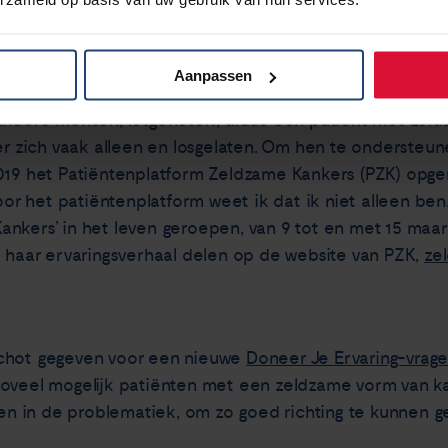
e Kankers
Aanpassen
 maar ook naar informatie en tips, zeker tijdens mijn ch
 andere mensen, lotgenoten”, aldus een patiënt met zel
zich vaak alleen en losgelaten. Om hen te ondersteun
019 het Patiëntenplatform Zeldzame Kankers (PZK) opgeri
 het patiëntenplatform weet ik dat ik niet alleen ben.”
nkers’ in het leven geroepen, van 9 tot en met 15 maar
f haar ervaringsverhaal delen op de website van PZK,
ze
schot gegeven voor een nieuwe
Doneer Je Ervaring-vragen
zoveel mogelijk patiënten met een zeldzame vorm van k
jgen in de problematiek, om zo goed richting te kunnen