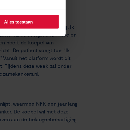
Alles toestaan
emobehandeling en bestraling. Ik
dzame kanker. Volgens NFK voelen
en heeft de koepel van
cht. De patiënt voegt toe: “Ik
 Vanuit het platform wordt dit
t. Tijdens deze week zal onder
ldzamekankers.nl
.
lijst
, waarmee NFK een jaar lang
anker. De koepel wil met deze
 geven aan de belangenbehartiging