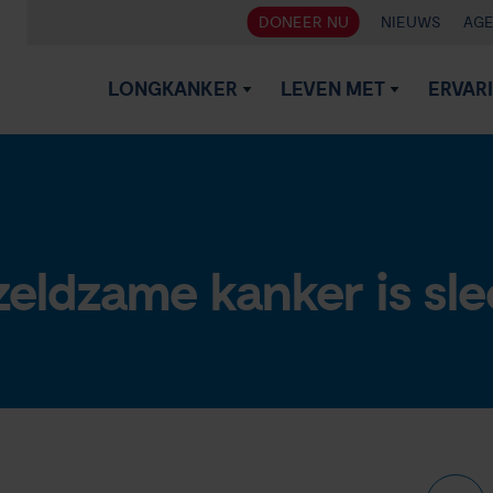
DONEER NU
NIEUWS
AG
LONGKANKER
LEVEN MET
ERVAR
zeldzame kanker is sle