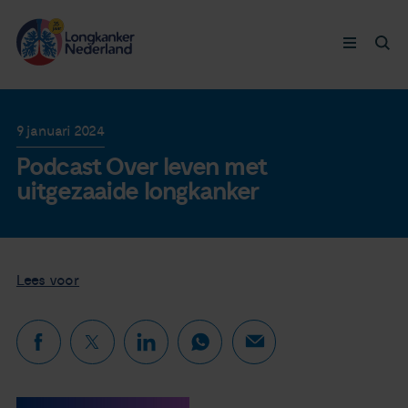
Longkanker
9 januari 2024
Podcast Over leven met
Leven met
uitgezaaide longkanker
Ervaringen
Thymuskankers
Lees voor
Steun ons
Doneer nu