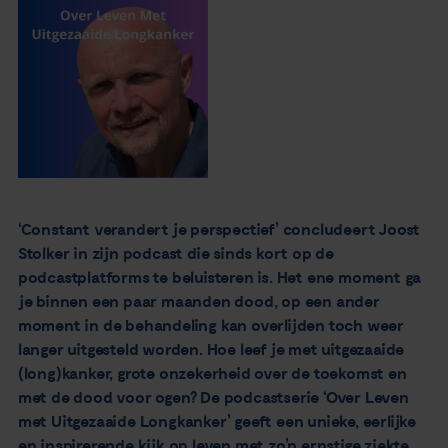
Nieuws
Agenda
Over ons
Zorgverleners
‘Constant verandert je perspectief’ concludeert Joost
Contact
Stolker in zijn podcast die sinds kort op de
podcastplatforms te beluisteren is. Het ene moment ga
je binnen een paar maanden dood, op een ander
moment in de behandeling kan overlijden toch weer
langer uitgesteld worden. Hoe leef je met uitgezaaide
(long)kanker, grote onzekerheid over de toekomst en
met de dood voor ogen? De podcastserie ‘Over Leven
met Uitgezaaide Longkanker’ geeft een unieke, eerlijke
en inspirerende kijk op leven met zo’n ernstige ziekte