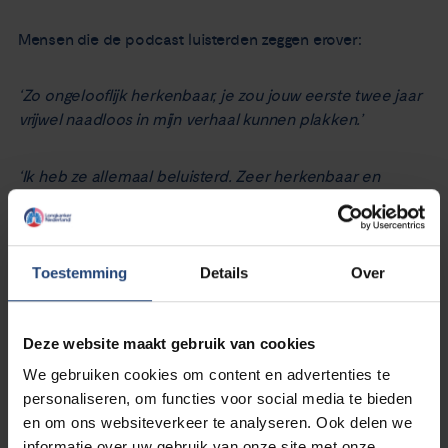
Mensen die de podcast luisterden zeggen erover:
‘Zo ongelooflijk herkenbaar, je zou jouw eerste twee jaar
vrijwel naadloos in mijn verhaal kunnen plakken.’
‘Ik heb ze allemaal beluisterd. Zeer herkenbaar en
waardevol om begrip en steun te vinden.’
Je kunt deze en andere podcasts luisteren op onze
Toestemming
Details
Over
podcastpagina
Deze website maakt gebruik van cookies
We gebruiken cookies om content en advertenties te
personaliseren, om functies voor social media te bieden
en om ons websiteverkeer te analyseren. Ook delen we
informatie over uw gebruik van onze site met onze