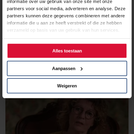
informatie over uw gebruik van onze site met onze
partners voor social media, adverteren en analyse. Deze
partners kunnen deze gegevens combineren met andere
17 november 2024
informatie die u aan ze heeft verstrekt of die ze hebben
‘Al snel telde ik niet meer mee op
verzameld op basis van uw gebruik van hun services.
mijn werk.' Het verhaal van
Marlene.
Alles toestaan
Lees verder
Aanpassen
Weigeren