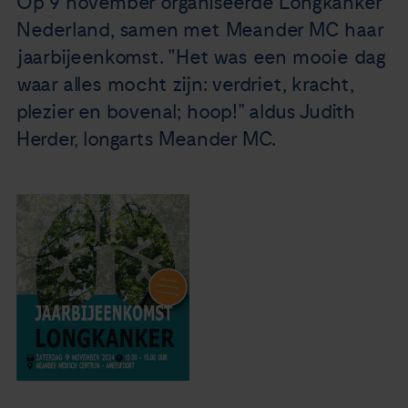
Op 9 november organiseerde Longkanker
Nieuws
Nederland, samen met Meander MC haar
jaarbijeenkomst. "Het was een mooie dag
Agenda
waar alles mocht zijn: verdriet, kracht,
plezier en bovenal; hoop!” aldus Judith
Over ons
Herder, longarts Meander MC.
Zorgverleners
Contact