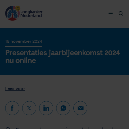
Longkanker
18 november 2024
Presentaties jaarbijeenkomst 2024
Leven met
nu online
Ervaringen
Thymuskankers
Lees voor
Steun ons
Doneer nu