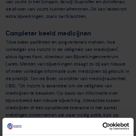
van vocht in het lichaam, terwijl ibuprofen en diclofenac
de afvoer van vocht kunnen afremmen. Dit kan leiden tot
extra bijwerkingen, zoals hartklachten.
Completer beeld medicijnen
“Hoe beter patiënten en zorgverleners melden, hoe
vollediger ons inzicht in de veiligheid van medicijnen”,
aldus Agnes Kant, directeur van Bijwerkingencentrum
Lareb. Melden van bijwerkingen draagt zo bij aan nieuwe
of meer volledige informatie over medicijnen bij gebruik in
de praktijk. Ton de Boer, voorzitter van medicijnautoriteit
CBG: “Dit inzicht is essentieel om de veiligheid van
medicijnen te bewaken. Op basis van informatie over
bijvoorbeeld een nieuwe bijwerking, interacties tussen
medicijnen of een opvallende toename in het aantal
meldingen ondernemen we waar nodig actie, ook op
Europees niveau.”