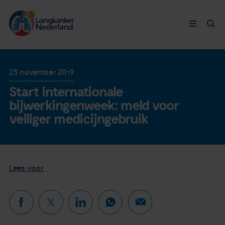
Longkanker
25 november 2019
Start internationale
Leven met
bijwerkingenweek: meld voor
veiliger medicijngebruik
Ervaringen
Thymuskankers
Lees voor
Steun ons
Doneer nu