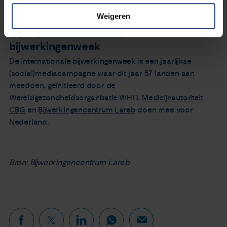
daarnaast ook altijd met uw arts.”
Weigeren
Over de internationale
bijwerkingenweek
De internationale bijwerkingenweek is een jaarlijkse
(social)mediacampagne waar dit jaar 57 landen aan
meedoen, geïnitieerd door de
Wereldgezondheidsorganisatie WHO.
Medicijnautoriteit
CBG
en
Bijwerkingencentrum Lareb
doen mee voor
Nederland.
Bron: Bijwerkingencentrum Lareb