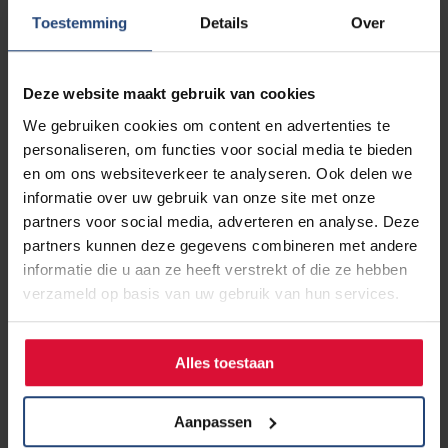
Voorbeelden van dergelijke acties zijn het aanpassen van
Toestemming
Details
Over
de informatie in de bijsluiter, het recept-plichtig maken
van een medicijn en het actief verspreiden van risico-
informatie. De Boer: “Gemiddeld gaat er zo’n 20 keer per
Deze website maakt gebruik van cookies
jaar een waarschuwing naar zorgverleners met risico-
We gebruiken cookies om content en advertenties te
informatie over een medicijn. Dit helpt hen om het juiste
personaliseren, om functies voor social media te bieden
medicijn aan de juiste patiënt voor te schrijven en
en om ons websiteverkeer te analyseren. Ook delen we
daarmee bijwerkingen zo veel mogelijk te voorkomen.”
informatie over uw gebruik van onze site met onze
partners voor social media, adverteren en analyse. Deze
Hoe bijwerkingen melden?
partners kunnen deze gegevens combineren met andere
Medicijngebruikers en zorgverleners kunnen een
informatie die u aan ze heeft verstrekt of die ze hebben
(vermoedelijke) bijwerking melden bij Bijwerkingencentrum
verzameld op basis van uw gebruik van hun services.
Lareb, via
www.mijnbijwerking.nl
. Afgelopen jaar werden
daar bijna 34.000 bijwerkingen gemeld. Bij het melden
maakt het niet uit of het om een nieuwe of een bekende
Alles toestaan
bijwerking gaat. Kant: “Van bekende bijwerkingen willen
we goed in kaart brengen hoe deze verlopen en hoe
Aanpassen
ernstig ze zijn. Bespreek vermoedelijke bijwerkingen