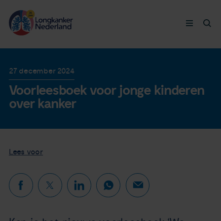
Longkanker
27 december 2024
Voorleesboek voor jonge kinderen
Leven met
over kanker
Ervaringen
Thymuskankers
Lees voor
Steun ons
Doneer nu