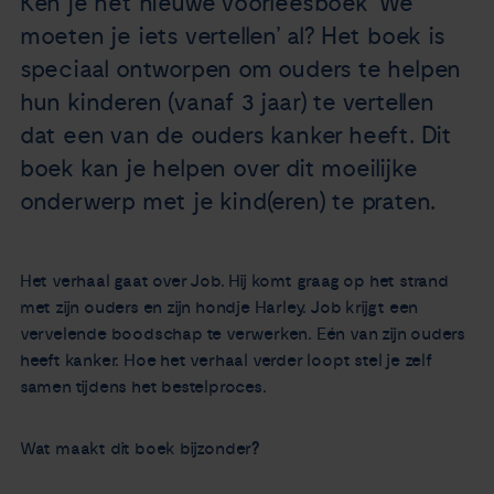
Ken je het nieuwe voorleesboek ‘We
Nieuws
moeten je iets vertellen’ al? Het boek is
speciaal ontworpen om ouders te helpen
Agenda
hun kinderen (vanaf 3 jaar) te vertellen
dat een van de ouders kanker heeft. Dit
Over ons
boek kan je helpen over dit moeilijke
onderwerp met je kind(eren) te praten.
Zorgverleners
Contact
Het verhaal gaat over Job. Hij komt graag op het strand
met zijn ouders en zijn hondje Harley. Job krijgt een
vervelende boodschap te verwerken. Eén van zijn ouders
heeft kanker. Hoe het verhaal verder loopt stel je zelf
samen tijdens het bestelproces.
Wat maakt dit boek bijzonder
?