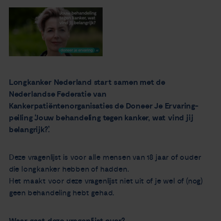
Nieuws
Agenda
Over ons
Longkanker Nederland start samen met de
Nederlandse Federatie van
Zorgverleners
Kankerpatiëntenorganisaties de Doneer Je Ervaring-
peiling ‘Jouw behandeling tegen kanker, wat vind jij
Contact
belangrijk?’.
Deze vragenlijst is voor alle mensen van 18 jaar of ouder
die longkanker hebben of hadden.
Het maakt voor deze vragenlijst niet uit of je wel of (nog)
geen behandeling hebt gehad.
Waar gaat deze vragenlijst over?