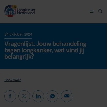
Longkanker
24 oktober 2024
Vragenlijst: Jouw behandeling
Leven met
tegen longkanker, wat vind jij
belangrijk?
Ervaringen
Thymuskankers
Lees voor
Steun ons
Doneer nu