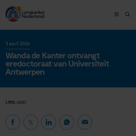
Longkanker
3 april 2026
Wanda de Kanter ontvangt
Leven met
eredoctoraat van Universiteit
Antwerpen
Ervaringen
Thymuskankers
Lees voor
Steun ons
Doneer nu