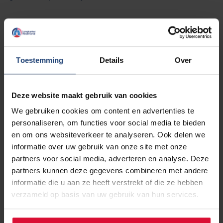
Prof. dr. Haiko Bloemendal, internist-oncoloog
Radboudumc, voorzitter NVMO
Prof. dr. Marcel Verheij, radiotherapeut-oncoloog
Toestemming
Details
Over
Radboudumc, voorzitter SONCOS
Robbert van Alphen, internist-oncoloog ETZ,
Deze website maakt gebruik van cookies
bestuurslid NVMO
Prof. dr. Annelies Verbon, internist-infectioloog Erasmus
We gebruiken cookies om content en advertenties te
MC
personaliseren, om functies voor social media te bieden
Prof. dr. Egbert Smit, longarts NKI-AvL
en om ons websiteverkeer te analyseren. Ook delen we
Irene Dingemans, belangenbehartiger kwaliteit van zorg,
informatie over uw gebruik van onze site met onze
NFK
partners voor social media, adverteren en analyse. Deze
Arend Jan Meinders, internist-intensivist, st. Antonius
partners kunnen deze gegevens combineren met andere
Ziekenhuis
informatie die u aan ze heeft verstrekt of die ze hebben
verzameld op basis van uw gebruik van hun services.
Kik hier om de webinar terug te zien >>