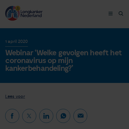
Longkanker
1 april 2020
Webinar ‘Welke gevolgen heeft het
Leven met
coronavirus op mijn
kankerbehandeling?’
Ervaringen
Thymuskankers
Lees voor
Steun ons
Doneer nu