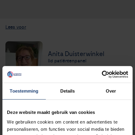
Nieuws
Agenda
Lees voor
Over ons
Anita Duisterwinkel
Zorgverleners
lid patiëntenpanel
Contact
Toestemming
Details
Over
Anita had zelf longkanker en was moderator van de
Deze website maakt gebruik van cookies
Facebookgroep voor patiënten met longkanker met de
We gebruiken cookies om content en advertenties te
BRAF mutatie.
personaliseren, om functies voor social media te bieden