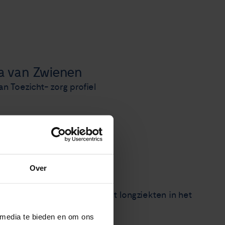
a van Zwienen
an Toezicht- zorg profiel
Over
 werkzaam als arts-assistent longziekten in het
 media te bieden en om ons