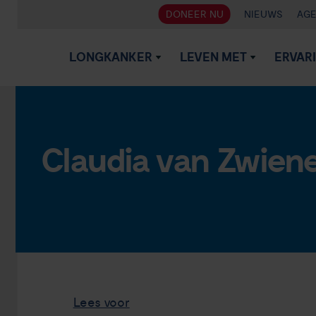
DONEER NU
NIEUWS
AG
LONGKANKER
LEVEN MET
ERVAR
Claudia van Zwien
Lees voor