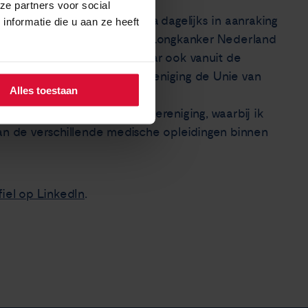
ze partners voor social
ker Nederland omdat ik bijna dagelijks in aanraking
nformatie die u aan ze heeft
in de Raad van Toezicht van Longkanker Nederland
leen medisch wil helpen, maar ook vanuit de
d bij de arts-assistenten vereniging de Unie van
Alles toestaan
r van de arts-assistenten vereniging, waarbij ik
van de verschillende medische opleidingen binnen
fiel op LinkedIn
.