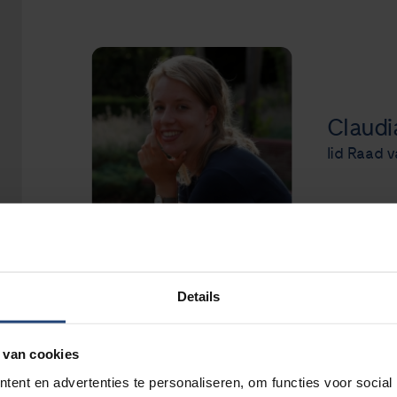
Claudi
lid Raad v
Details
Mijn naam is Claudia van Zwienen en ik ben
 van cookies
Jeroen Bosch ziekenhuis.
ent en advertenties te personaliseren, om functies voor social