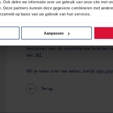
. Ook delen we informatie over uw gebruik van onze site met on
Ik zit in de Raad van Toezicht van Longkan
e. Deze partners kunnen deze gegevens combineren met andere i
erzameld op basis van uw gebruik van hun services.
kom met patiënten met longkanker. Ik zit 
omdat ik patiënten met longkanker niet al
patiëntenorganisatie. Ik ben ook bestuursli
Aanpassen
het JBZ.
Sinds 06-2023 ben ik benoemd tot voorzitte
betrokken ben bij verschillende facetten 
het JBZ.
Wil je meer over me weten, bekijk
mijn pro
Terug