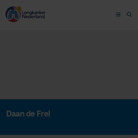
Longkanker
Leven met
Ervaringen
Thymuskankers
Steun ons
Daan de Frel
Doneer nu