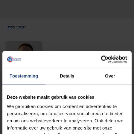
Nieuws
Agenda
Lees voor
Over ons
Daan de Frel
Zorgverleners
lid patiëntenpanel
Contact
Toestemming
Details
Over
Deze website maakt gebruik van cookies
We gebruiken cookies om content en advertenties te
Mijn naam is Daan, ik ben 31 jaar en woon in Den Haag
personaliseren, om functies voor social media te bieden
samen met mijn vriendin Lieke. Ik houd van reizen,
en om ons websiteverkeer te analyseren. Ook delen we
sporten, koken, lezen en nog veel meer. Ik ben arts en
informatie over uw gebruik van onze site met onze
gepromoveerd op Leefstijlgeneeskunde. In de zomer van