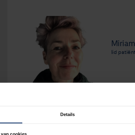
Miriam
lid patië
Details
Ik ben Miriam Reeders, 48 jaar. Ik werkte a
ik van buiten zijn, op mijn mountainbike o
maar ook graag alleen.
 van cookies