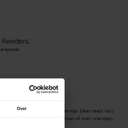
 Reeders
ntenpanel
Over
ls leerkracht in het basisonderwijs. Daarnaast hou
f lopend. Dat doe ik met mijn man of met vrienden