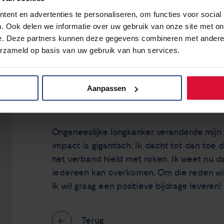
ent en advertenties te personaliseren, om functies voor social
. Ook delen we informatie over uw gebruik van onze site met on
Ik hou van het gevoel van iets nieuws ont
e. Deze partners kunnen deze gegevens combineren met andere i
niet eerder bent geweest. Eind 2023 wenste 
erzameld op basis van uw gebruik van hun services.
geworden maar niet helemaal zoals ik bed
Begin januari werd bij mij longkanker geco
Aanpassen
zeldzame vorm van longkanker.
Ongeneeslijke longkanker veranderde mij
impact is gigantisch. Ik dacht tot dan toe
het verband hield met roken. Ik weet nu da
iedereen kan overkomen. Om die reden wil
Ik wil graag een positieve bijdrage leveren!
Terug