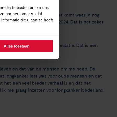
 media te bieden en om ons
ze partners voor social
dekken. Het idee dat je ergens komt waar je nog
nformatie die u aan ze heeft
ik mijzelf een avontuurlijk 2024. Dat is het zeker
oelde.
nstateerd: de EGFR exon 20 mutatie. Dat is een
Alles toestaan
n leven en dat van de mensen om me heen. De
 dat longkanker iets was voor oude mensen en dat
t het een veel breder verhaal is en dat het
 ik me graag inzetten voor longkanker Nederland.