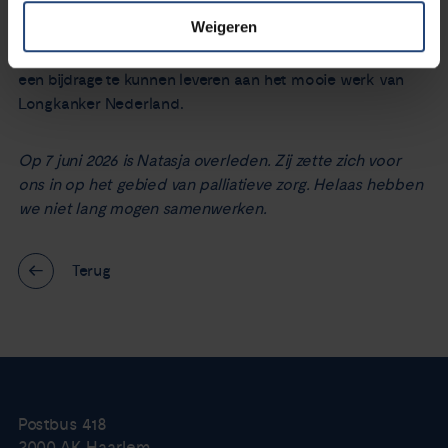
Weigeren
Met mijn ervaringen als patiënt en als doorlever hoop ik
een bijdrage te kunnen leveren aan het mooie werk van
Longkanker Nederland.
Op 7 juni 2026 is Natasja overleden. Zij zette zich voor
ons in op het gebied van palliatieve zorg. Helaas hebben
we niet lang mogen samenwerken.
Terug
Postbus 418