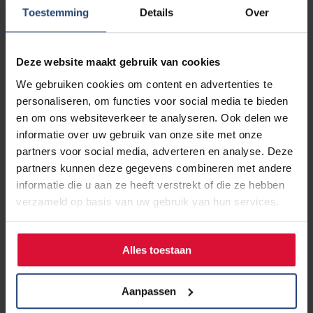
stadium 4 heb. Inmiddels ben ik behandeld met
Toestemming
Details
Over
doelgerichte therapie, immuuntherapie, chemotherapie,
bestraling en operatie.
Deze website maakt gebruik van cookies
Ik ben lid van een Facebookgroep van Longkanker
We gebruiken cookies om content en advertenties te
Nederland. In eerste instantie alleen om tips te krijgen
personaliseren, om functies voor social media te bieden
voor de bijwerkingen die ik ervaarde. Maar ik merkte dat
en om ons websiteverkeer te analyseren. Ook delen we
je er veel meer dingen kon delen met elkaar. Het is fijn om
informatie over uw gebruik van onze site met onze
af en toe hier je verhaal kwijt te kunnen.
partners voor social media, adverteren en analyse. Deze
partners kunnen deze gegevens combineren met andere
Palliatieve zorg
informatie die u aan ze heeft verstrekt of die ze hebben
Wat mij opvalt is dat als je informatie wilt hebben over
verzameld op basis van uw gebruik van hun services.
palliatieve zorg, het bijna altijd over het terminale gedeelte
gaat. Zeker belangrijk, maar er is meer. Voor 'doorlevers',
mensen die al langer leven met een palliatieve ziekte, is
Alles toestaan
weinig te vinden. Omdat ik een paar gastlessen had
gegeven waarin ik mijn eigen ervaringen vertelde, ben ik dit
Aanpassen
gaan verwerken in die lessen. Dat je als palliatief patiënt
nog altijd kunt meedoen en meetelt.