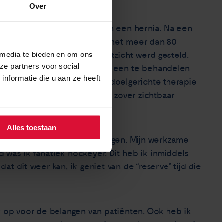
Over
chten. Eerst werd gedacht aan een hernia. Na een
zaaide longkanker stadium 4 met meer dan 80
 media te bieden en om ons
s hetgeen mij in het vooruitzicht werd gesteld.
ze partners voor social
ek werd duidelijk dat het om een te behandelen
nformatie die u aan ze heeft
i 2022 slik ik daar dagelijks doelgerichte therapie
maanden tijd de tumoren voor zover zichtbaar
 kunnen afbouwen.
Alles toestaan
 en conditie weer terug te krijgen. Mijn werkzame
jd was ik fanatiek hockeyer. Dit heb ik inmiddels
at dit weer kan, ik geniet van de “reserve” tijd die
ag op voor de belangen van patiënten. Ook heb ik