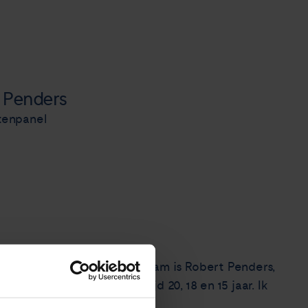
 Penders
ntenpanel
voor het patiëntenpanel. Mijn naam is Robert Penders,
en heb 3 kinderen in leeftijd 20, 18 en 15 jaar. Ik