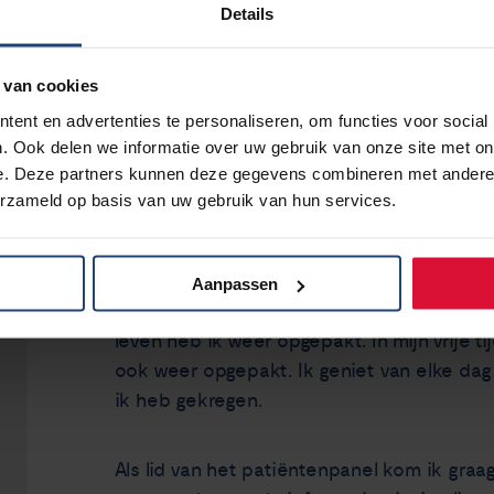
Details
In mei 2022 ben ik uitgevallen met rugkla
 van cookies
Pet-scan bleek het een uitgebreide uitge
ent en advertenties te personaliseren, om functies voor social
tumoren. Overplaatsing naar een hospice wa
. Ook delen we informatie over uw gebruik van onze site met on
Pas na herhaaldelijk pathologisch onderzo
e. Deze partners kunnen deze gegevens combineren met andere i
EGFR mutatie exon 19 deletie ging. Sinds jul
erzameld op basis van uw gebruik van hun services.
(tabletten) voor. Als een wonder zijn in 2 
verdwenen. De pijnstillers heb ik volledig
Aanpassen
Bij de fysio volg ik training om mijn kracht
leven heb ik weer opgepakt. In mijn vrije ti
ook weer opgepakt. Ik geniet van elke dag d
ik heb gekregen.
Als lid van het patiëntenpanel kom ik gra