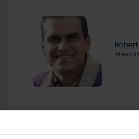
Robert
lid patië
Graag stel ik mijzelf voor als vrijwilliger 
55 jaar. Ik ben getrouwd met Sabrina 51 jaar 
woon in Apeldoorn.