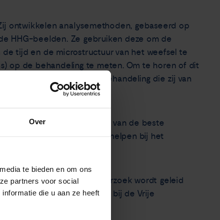
Zij ontwikkelen analysemethoden, gebaseerd op
an de HHG-beelden. Ze gebruiken deze om de
 de tijd en de microstructuur van het weefsel te
) op de behandeling te meten. Om te horen of dit
gen van patiënten op de behandeling die zij van
Over
unnen helpen bij het vinden van de beste
week na de diagnose. En zo helpen bij het
ng.
 media te bieden en om ons
gemaakt door NWO. Het onderzoek wordt geleid
ze partners voor social
nformatie die u aan ze heeft
a en Medische Beeldvorming bij de Vrije