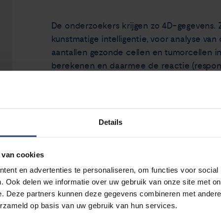
De onderzoekers krijgen zo 4D-gegevens. 
kunstmatige intelligentie, voor analyse v
aantallen gezonde cellen en tumorcellen in
berekenen en daarmee de reactie (respons
werkt zullen onderzoekers de feedback vra
hun arts hebben gekregen.
Details
De uitkomsten van dit onderzoek zouden k
behandeling voor een patiënt, binnen een 
verminderen van over- en onderbehandeli
 van cookies
ent en advertenties te personaliseren, om functies voor social
Dit onderzoek wordt financieel mogelijk 
. Ook delen we informatie over uw gebruik van onze site met on
e. Deze partners kunnen deze gegevens combineren met andere i
door Marloes Groot, hoogleraar Biofotonic
erzameld op basis van uw gebruik van hun services.
Universiteit van Amsterdam (VU).