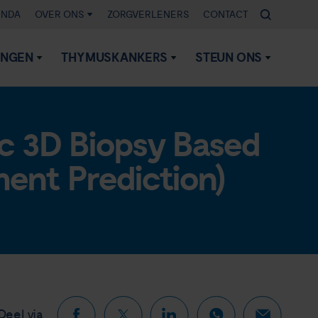
ENDA
OVER ONS
ZORGVERLENERS
CONTACT
INGEN
THYMUSKANKERS
STEUN ONS
c 3D Biopsy Based
ent Prediction)
Deel via