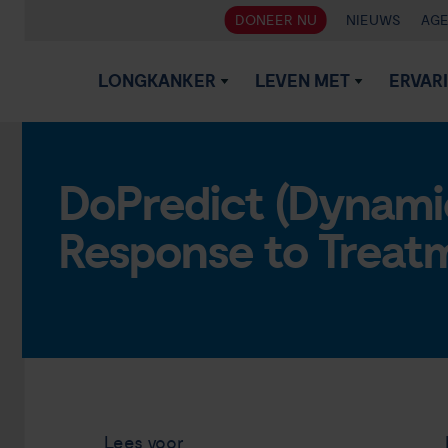
DONEER NU
NIEUWS
AG
LONGKANKER
LEVEN MET
ERVAR
DoPredict (Dynami
Response to Treatm
Lees voor