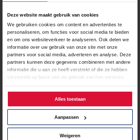
Je leest
hier
meer over onze wandelingen.
Deze website maakt gebruik van cookies
Datum
12 oktober 2026
We gebruiken cookies om content en advertenties te
Tijd
10:00 - 11:00
personaliseren, om functies voor social media te bieden
Locatie
Station Driebergen-Zeist /
en om ons websiteverkeer te analyseren. Ook delen we
Landgoed Heidestein. Verzamelen
informatie over uw gebruik van onze site met onze
bij Pannenkoekenhuis Princenhof
partners voor social media, adverteren en analyse. Deze
partners kunnen deze gegevens combineren met andere
informatie die u aan ze heeft verstrekt of die ze hebben
verzameld op basis van uw gebruik van hun services.
Wandeling voor mensen met
longkanker op dinsdag 13 oktober
Alles toestaan
Aanpassen
Meer informatie
Weigeren