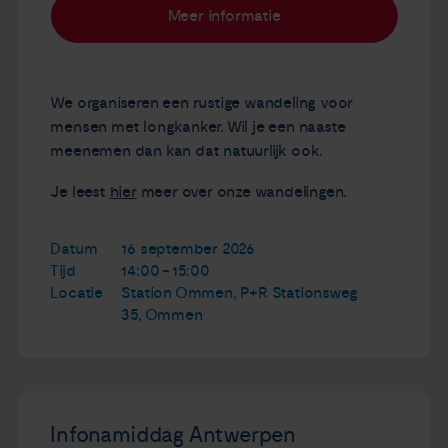
Meer informatie
Nieuws
Agenda
We organiseren een rustige wandeling voor
mensen met longkanker. Wil je een naaste
Over ons
meenemen dan kan dat natuurlijk ook.
Je leest
hier
meer over onze wandelingen.
Zorgverleners
Datum
16 september 2026
Contact
Tijd
14:00 - 15:00
Locatie
Station Ommen, P+R Stationsweg
35, Ommen
Infonamiddag Antwerpen