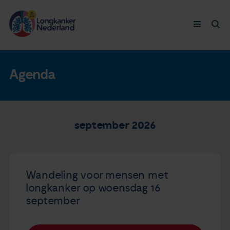
Longkanker
Agenda
Leven met
september 2026
Ervaringen
Thymuskankers
Wandeling voor mensen met
Steun ons
longkanker op woensdag 16
september
Doneer nu