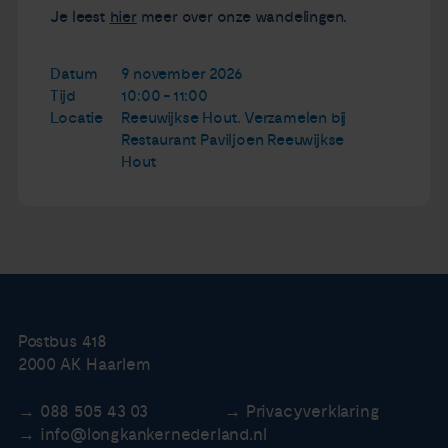
Je leest
hier
meer over onze wandelingen.
Datum
9 november 2026
Tijd
10:00 - 11:00
Locatie
Reeuwijkse Hout. Verzamelen bij
Restaurant Paviljoen Reeuwijkse
Hout
Postbus 418
2000 AK Haarlem
088 505 43 03
Privacyverklaring
info@longkankernederland.nl