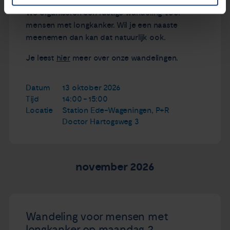
We organiseren een rustige wandeling voor
mensen met longkanker. Wil je een naaste
meenemen dan kan dat natuurlijk ook.
Je leest
hier
meer over onze wandelingen.
Datum
13 oktober 2026
Tijd
14:00 - 15:00
Locatie
Station Ede-Wageningen, P+R
Doctor Hartogsweg 3
november 2026
Wandeling voor mensen met
longkanker op maandag 2