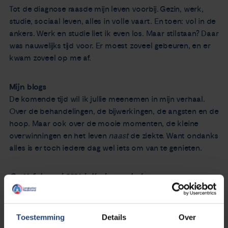
Tot de diagnose raasde mijn leven voorbij. Gezin, werk,
studie, sociaal leven, alles in volle vaart. En toen: vol in de
ankers. Werk en studie liet ik even los. Maar stilstaan? Daar
was nauwelijks tijd voor. Er moest zoveel gebeuren, en er
kwam zoveel op me af.
Mijn blogs
De komende tijd wil ik jullie meenemen in mijn verhaal.
Over de behandelingen, de bijwerkingen, de angsten en de
hoop. Maar ook over de mooie momenten, de kleine
overwinningen en het leven
naast
de ziekte. Want ondanks
alles is er toch iedere dag wel iets om van te genieten.
Op 16 februari 2026 is Karin overleden.
Toestemming
Details
Over