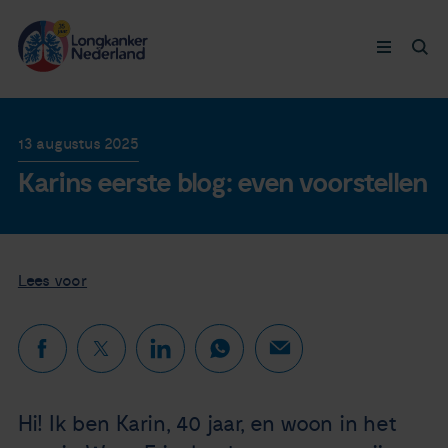
Longkanker
13 augustus 2025
Karins eerste blog: even voorstellen
Leven met
Ervaringen
Lees voor
Thymuskankers
Steun ons
Doneer nu
Hi! Ik ben Karin, 40 jaar, en woon in het