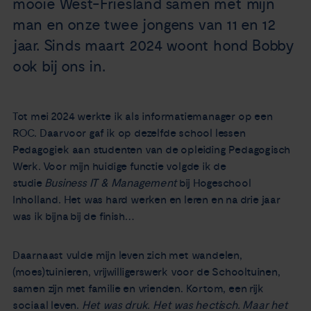
mooie West-Friesland samen met mijn
Nieuws
man en onze twee jongens van 11 en 12
jaar. Sinds maart 2024 woont hond Bobby
Agenda
ook bij ons in.
Over ons
Tot mei 2024 werkte ik als informatiemanager op een
ROC. Daarvoor gaf ik op dezelfde school lessen
Zorgverleners
Pedagogiek aan studenten van de opleiding Pedagogisch
Werk. Voor mijn huidige functie volgde ik de
Contact
studie
Business IT & Management
bij Hogeschool
Inholland. Het was hard werken en leren en na drie jaar
was ik bijna bij de finish…
Daarnaast vulde mijn leven zich met wandelen,
(moes)tuinieren, vrijwilligerswerk voor de Schooltuinen,
samen zijn met familie en vrienden. Kortom, een rijk
sociaal leven.
Het was druk. Het was hectisch. Maar het