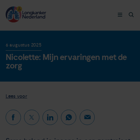
Longkanker
6 augustus 2025
Nicolette: Mijn ervaringen met de
Leven met
zorg
Ervaringen
Thymuskankers
Lees voor
Steun ons
Doneer nu