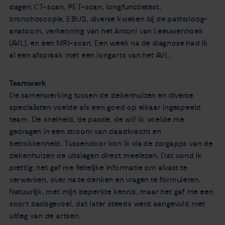
dagen: CT-scan, PET-scan, longfunctietest,
bronchoscopie, EBUS, diverse kweken bij de patholoog-
anatoom, verkenning van het Antoni van Leeuwenhoek
(AVL), en een MRI-scan. Een week na de diagnose had ik
al een afspraak met een longarts van het AVL.
Teamwerk
De samenwerking tussen de ziekenhuizen en diverse
specialisten voelde als een goed op elkaar ingespeeld
team. De snelheid, de passie, de wil! Ik voelde me
gedragen in een stroom van daadkracht en
betrokkenheid. Tussendoor kon ik via de zorgapps van de
ziekenhuizen de uitslagen direct meelezen. Dat vond ik
prettig: het gaf me feitelijke informatie om alvast te
verwerken, over na te denken en vragen te formuleren.
Natuurlijk, met mijn beperkte kennis, maar het gaf me een
soort basisgevoel, dat later steeds werd aangevuld met
uitleg van de artsen.