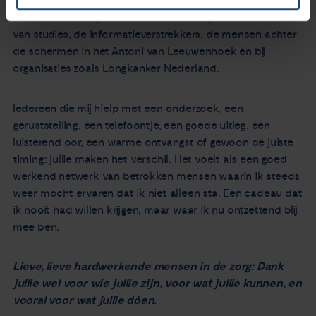
medewerkers op de Spoedeisende Hulp, de mensen van
het laboratorium, de baliemedewerkers, de coördinatoren
van studies, de informatieverstrekkers, de mensen achter
de schermen in het Antoni van Leeuwenhoek én bij
organisaties zoals Longkanker Nederland.
Iedereen die mij hielp met een onderzoek, een
geruststelling, een telefoontje, een goede uitleg, een
luisterend oor, een warme ontvangst of gewoon de juiste
timing: jullie maken het verschil. Het voelt als een goed
werkend netwerk van betrokken mensen waarin ik steeds
weer mocht ervaren dat ik niet alleen sta. Een cadeau dat
ik nooit had willen krijgen, maar waar ik nu ontzettend blij
mee ben.
Lieve, lieve hardwerkende mensen in de zorg: Dank
jullie wel voor wie jullie zijn, voor wat jullie kunnen, en
vooral voor wat jullie dóen.