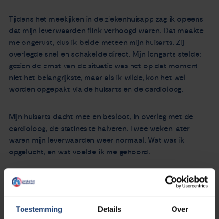
Tijdens het meekijken in de ziekenhuisapp zag ik opeens
dat mijn leverwaarden flink verhoogd waren. Dat maakte
me ongerust, dus ik belde meteen mijn huisarts. Zij
overlegde snel en schakelde direct. Mijn longarts stelde:
gezien de ernst van de situatie was het op dat moment
niet het belangrijkste, maar als ik wilde, kon het wel
worden opgepakt via de huisarts en de cardioloog.
Mijn huisarts dacht mee en besloot, in overleg met de
cardioloog, de statines te halveren. Twee weken later
waren mijn leverwaarden weer normaal. Wat was ik
opgelucht, en wat voelde ik me gehoord.
AVL
Op dit moment zit ik in een studietraject naast de
immuuntherapie in het AVL. Wat een fijn ziekenhuis! Wat
Toestemming
Details
Over
een efficiëntie en professionaliteit. En ook hier ervaar ik