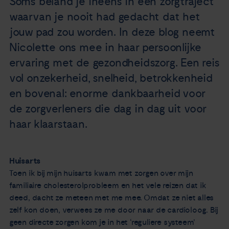
Soms beland je ineens in een zorgtraject
Nieuws
waarvan je nooit had gedacht dat het
jouw pad zou worden. In deze blog neemt
Agenda
Nicolette ons mee in haar persoonlijke
ervaring met de gezondheidszorg. Een reis
Over ons
vol onzekerheid, snelheid, betrokkenheid
en bovenal: enorme dankbaarheid voor
Zorgverleners
de zorgverleners die dag in dag uit voor
haar klaarstaan.
Contact
Huisarts
Toen ik bij mijn huisarts kwam met zorgen over mijn
familiaire cholesterolprobleem en het vele reizen dat ik
deed, dacht ze meteen met me mee. Omdat ze niet alles
zelf kon doen, verwees ze me door naar de cardioloog. Bij
geen directe zorgen kom je in het ‘reguliere systeem’