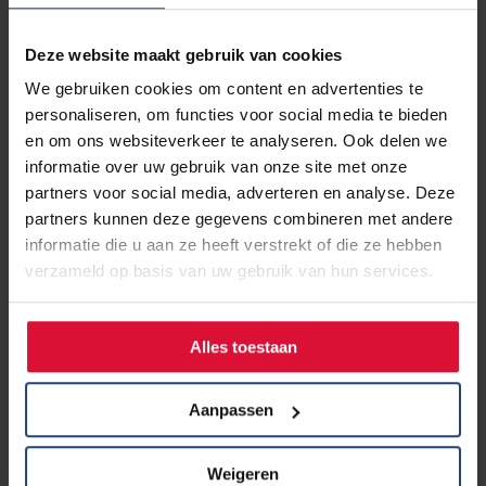
de enorm betrokken mensen. Het voelt als een goed
werkend team waar ook ik een onderdeel van uitmaak en
Deze website maakt gebruik van cookies
mijn bijdrage kan leveren.
We gebruiken cookies om content en advertenties te
personaliseren, om functies voor social media te bieden
Dankbaarheid
en om ons websiteverkeer te analyseren. Ook delen we
Natuurlijk gaat er hier en daar wel eens iets mis. We zijn
informatie over uw gebruik van onze site met onze
tenslotte allemaal mensen. Maar zodra er iets misgaat,
partners voor social media, adverteren en analyse. Deze
wordt er direct gezocht naar herstel of een oplossing.
partners kunnen deze gegevens combineren met andere
informatie die u aan ze heeft verstrekt of die ze hebben
Ik voel me bevoorrecht en dankbaar dat ik mag rekenen
verzameld op basis van uw gebruik van hun services.
op zulke fantastische mensen in ons zorgsysteem.
Alles toestaan
Niet alleen de artsen die ik ontmoette, de huisartsen,
cardiologen, longartsen, radiologen, en specialisten, maar
ook al die anderen die dag in, dag uit bijdragen: de
Aanpassen
doktersassistenten, praktijkondersteuners,
verpleegkundigen, verpleegkundig specialisten, de
Weigeren