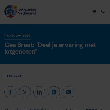
Longkanker
7 oktober 2020
Gea Breet: "Deel je ervaring met
Leven met
lotgenoten"
Ervaringen
Thymuskankers
Lees voor
Steun ons
Doneer nu