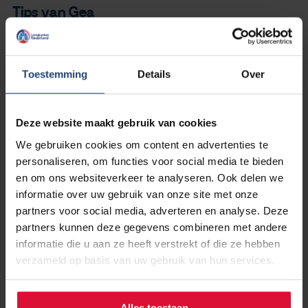
Tips van Gea
Zoek en gebruik de info, die je nodig hebt (download de
app Untire)
Zoek en gebruik je helende kracht
Toestemming
Details
Over
Deel je ervaring met lotgenoten
Does lief voor jezelf
Deze website maakt gebruik van cookies
Gea is 10 mei 2024 overleden
We gebruiken cookies om content en advertenties te
personaliseren, om functies voor social media te bieden
en om ons websiteverkeer te analyseren. Ook delen we
informatie over uw gebruik van onze site met onze
Met jouw hulp kunnen we mensen
partners voor social media, adverteren en analyse. Deze
met longkanker blijven helpen
partners kunnen deze gegevens combineren met andere
informatie die u aan ze heeft verstrekt of die ze hebben
Steun ons en doneer nu!
verzameld op basis van uw gebruik van hun services.
Alles toestaan