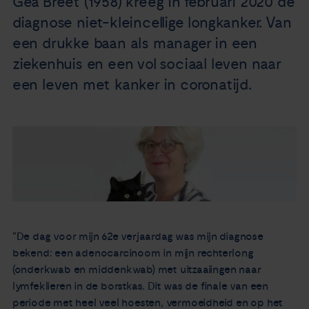
Gea Breet (1958) kreeg in februari 2020 de
Nieuws
diagnose niet-kleincellige longkanker. Van
een drukke baan als manager in een
Agenda
ziekenhuis en een vol sociaal leven naar
een leven met kanker in coronatijd.
Over ons
Zorgverleners
Contact
“De dag voor mijn 62e verjaardag was mijn diagnose
bekend: een adenocarcinoom in mijn rechterlong
(onderkwab en middenkwab) met uitzaaiingen naar
lymfeklieren in de borstkas. Dit was de finale van een
periode met heel veel hoesten, vermoeidheid en op het