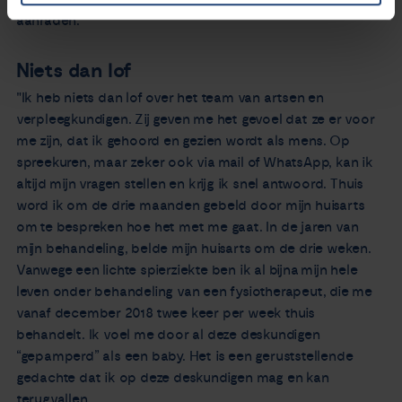
aanraden."
Niets dan lof
"Ik heb niets dan lof over het team van artsen en
verpleegkundigen. Zij geven me het gevoel dat ze er voor
me zijn, dat ik gehoord en gezien wordt als mens. Op
spreekuren, maar zeker ook via mail of WhatsApp, kan ik
altijd mijn vragen stellen en krijg ik snel antwoord. Thuis
word ik om de drie maanden gebeld door mijn huisarts
om te bespreken hoe het met me gaat. In de jaren van
mijn behandeling, belde mijn huisarts om de drie weken.
Vanwege een lichte spierziekte ben ik al bijna mijn hele
leven onder behandeling van een fysiotherapeut, die me
vanaf december 2018 twee keer per week thuis
behandelt. Ik voel me door al deze deskundigen
“gepamperd” als een baby. Het is een geruststellende
gedachte dat ik op deze deskundigen mag en kan
terugvallen.