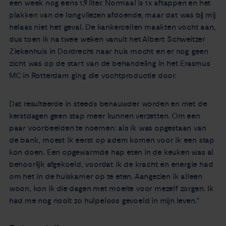
een week nog eens 1,9 liter. Normaal is 1x aftappen en het
plakken van de longvliezen afdoende, maar dat was bij mij
helaas niet het geval. De kankercellen maakten vocht aan,
dus toen ik na twee weken vanuit het Albert Schweitzer
Ziekenhuis in Dordrecht naar huis mocht en er nog geen
zicht was op de start van de behandeling in het Erasmus
MC in Rotterdam ging die vochtproductie door.
Dat resulteerde in steeds benauwder worden en met de
kerstdagen geen stap meer kunnen verzetten. Om een
paar voorbeelden te noemen: als ik was opgestaan van
de bank, moest ik eerst op adem komen voor ik een stap
kon doen. Een opgewarmde hap eten in de keuken was al
behoorlijk afgekoeld, voordat ik de kracht en energie had
om het in de huiskamer op te eten. Aangezien ik alleen
woon, kon ik die dagen met moeite voor mezelf zorgen. Ik
had me nog nooit zo hulpeloos gevoeld in mijn leven."