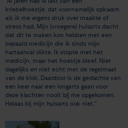
"Al jaren had ik last van een
Nieuws
kriebelhoestje, dat voornamelijk opkwam
als ik me ergens druk over maakte of
Agenda
stress had. Mijn (vroegere) huisarts dacht
dat dit te maken kon hebben met een
Over ons
bepaald medicijn die ik sinds mijn
hartaanval slikte. Ik stopte met het
Zorgverleners
medicijn, maar het hoestje bleef. Niet
dagelijks en niet echt met de regelmaat
Contact
van de klok. Daardoor is de gedachte van
een keer naar een longarts gaan voor
deze klachten nooit bij me opgekomen.
Helaas bij mijn huisarts ook niet."