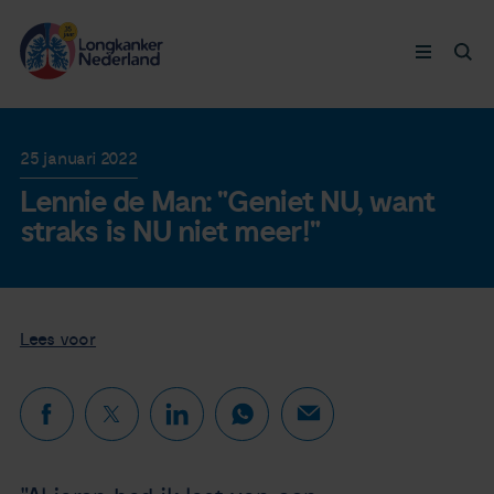
Longkanker
25 januari 2022
Lennie de Man: "Geniet NU, want
Leven met
straks is NU niet meer!"
Ervaringen
Thymuskankers
Lees voor
Steun ons
Doneer nu