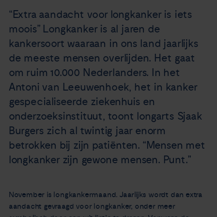
Nieuws
“Extra aandacht voor longkanker is iets
moois” Longkanker is al jaren de
Agenda
kankersoort waaraan in ons land jaarlijks
de meeste mensen overlijden. Het gaat
Over ons
om ruim 10.000 Nederlanders. In het
Antoni van Leeuwenhoek, het in kanker
Zorgverleners
gespecialiseerde ziekenhuis en
onderzoeksinstituut, toont longarts Sjaak
Contact
Burgers zich al twintig jaar enorm
betrokken bij zijn patiënten. “Mensen met
longkanker zijn gewone mensen. Punt.”
November is longkankermaand. Jaarlijks wordt dan extra
aandacht gevraagd voor longkanker, onder meer