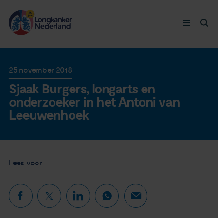
Longkanker
25 november 2018
Sjaak Burgers, longarts en
Leven met
onderzoeker in het Antoni van
Leeuwenhoek
Ervaringen
Thymuskankers
Lees voor
Steun ons
Doneer nu