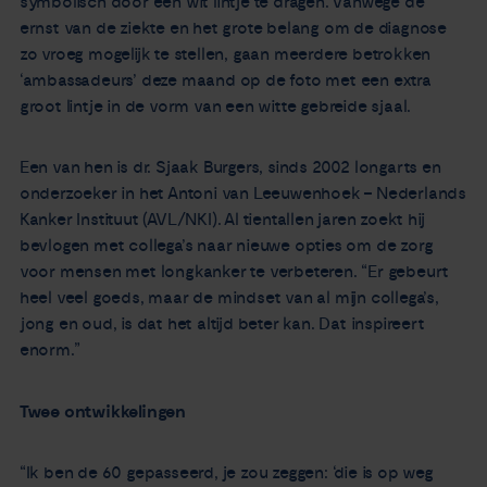
symbolisch door een wit lintje te dragen. Vanwege de
ernst van de ziekte en het grote belang om de diagnose
zo vroeg mogelijk te stellen, gaan meerdere betrokken
‘ambassadeurs’ deze maand op de foto met een extra
groot lintje in de vorm van een witte gebreide sjaal.
Een van hen is dr. Sjaak Burgers, sinds 2002 longarts en
onderzoeker in het Antoni van Leeuwenhoek – Nederlands
Kanker Instituut (AVL/NKI). Al tientallen jaren zoekt hij
bevlogen met collega’s naar nieuwe opties om de zorg
voor mensen met longkanker te verbeteren. “Er gebeurt
heel veel goeds, maar de mindset van al mijn collega’s,
jong en oud, is dat het altijd beter kan. Dat inspireert
enorm.”
Twee ontwikkelingen
“Ik ben de 60 gepasseerd, je zou zeggen: ‘die is op weg