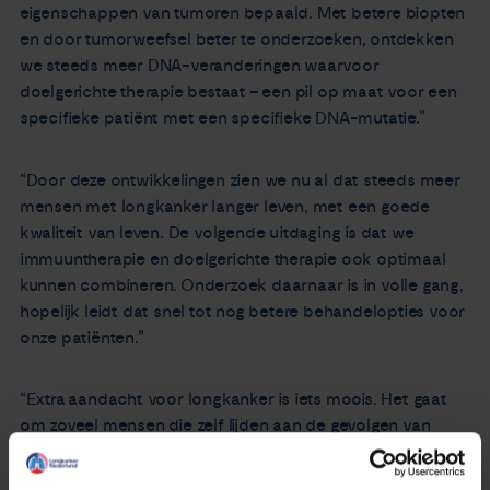
eigenschappen van tumoren bepaald. Met betere biopten
en door tumorweefsel beter te onderzoeken, ontdekken
we steeds meer DNA-veranderingen waarvoor
doelgerichte therapie bestaat – een pil op maat voor een
specifieke patiënt met een specifieke DNA-mutatie.”
“Door deze ontwikkelingen zien we nu al dat steeds meer
mensen met longkanker langer leven, met een goede
kwaliteit van leven. De volgende uitdaging is dat we
immuuntherapie en doelgerichte therapie ook optimaal
kunnen combineren. Onderzoek daarnaar is in volle gang,
hopelijk leidt dat snel tot nog betere behandelopties voor
onze patiënten.”
“Extra aandacht voor longkanker is iets moois. Het gaat
om zoveel mensen die zelf lijden aan de gevolgen van
deze nare ziekte én om nog veel meer mensen die hen
steunen. Van zowel patiënten als naasten horen wij als