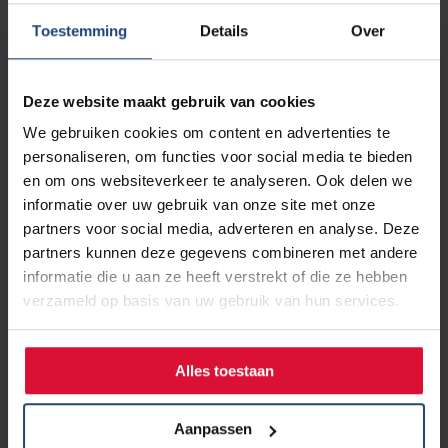
artsen vaak dat zij zich eenzaam voelen. Dat maakt de
Toestemming
Details
Over
situatie voor hen nog moeilijker.”
Door Nanno Benninga, foto: Michel Campfens
Deze website maakt gebruik van cookies
We gebruiken cookies om content en advertenties te
personaliseren, om functies voor social media te bieden
en om ons websiteverkeer te analyseren. Ook delen we
informatie over uw gebruik van onze site met onze
partners voor social media, adverteren en analyse. Deze
partners kunnen deze gegevens combineren met andere
informatie die u aan ze heeft verstrekt of die ze hebben
verzameld op basis van uw gebruik van hun services.
Alles toestaan
Aanpassen