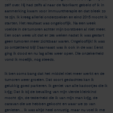
zelf over. Hij had zelfs al naar de fabrikant gebeld of ik in
aanmerking kwam voor immuuntherapie en dat bleek zo
te zijn. Ik kreeg allerlei onderzoeken en eind 2015 mocht ik
starten. Het resultaat was ongelooflijk. Na een week
voelde in de tumoren achter mijn borstbeen al niet meer.
Een scan wees uit dat er zes weken nadat ik was gestart
geen tumoren meer zichtbaar waren. Ongelooflijk! Ik was
zo ontzettend blij! Daarnaast was ik ook in de war. Eerst
ging ik dood en nu lag alles weer open. Die onzekerheid
vond ik moeilijk, nog steeds.
Ik ben soms bang dat het middel niet meer werkt en de
tumoren weer groeien. Dat soort gedachtes kan ik
gelukkig goed parkeren. Ik geniet van alle kadootjes die ik
krijg; Dat ik bij de bevalling van mijn vierde kleinkind
mocht zijn, de tederheid die ik van mijn man krijg, de
caravan die we hebben gekocht en waar we zo van
genieten… Ik was altijd heel onrustig, maar nu voel ik me