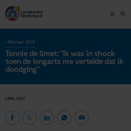
Longkanker
1 februari 2019
Tonnie de Smet: "Ik was in shock
Leven met
toen de longarts me vertelde dat ik
doodging"
Ervaringen
Thymuskankers
Lees voor
Steun ons
Doneer nu