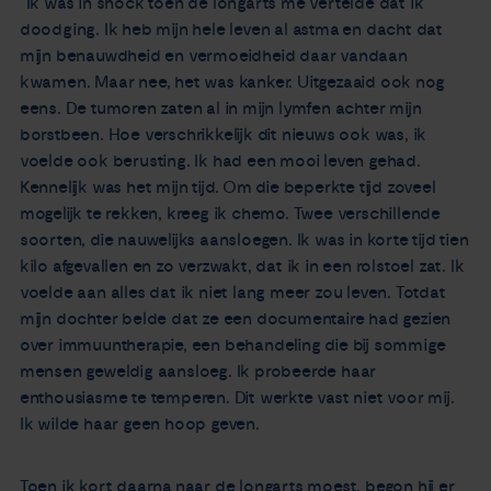
“Ik was in shock toen de longarts me vertelde dat ik
doodging. Ik heb mijn hele leven al astma en dacht dat
mijn benauwdheid en vermoeidheid daar vandaan
kwamen. Maar nee, het was kanker. Uitgezaaid ook nog
eens. De tumoren zaten al in mijn lymfen achter mijn
borstbeen. Hoe verschrikkelijk dit nieuws ook was, ik
voelde ook berusting. Ik had een mooi leven gehad.
Kennelijk was het mijn tijd. Om die beperkte tijd zoveel
mogelijk te rekken, kreeg ik chemo. Twee verschillende
soorten, die nauwelijks aansloegen. Ik was in korte tijd tien
kilo afgevallen en zo verzwakt, dat ik in een rolstoel zat. Ik
voelde aan alles dat ik niet lang meer zou leven. Totdat
mijn dochter belde dat ze een documentaire had gezien
over immuuntherapie, een behandeling die bij sommige
mensen geweldig aansloeg. Ik probeerde haar
enthousiasme te temperen. Dit werkte vast niet voor mij.
Ik wilde haar geen hoop geven.
Toen ik kort daarna naar de longarts moest, begon hij er