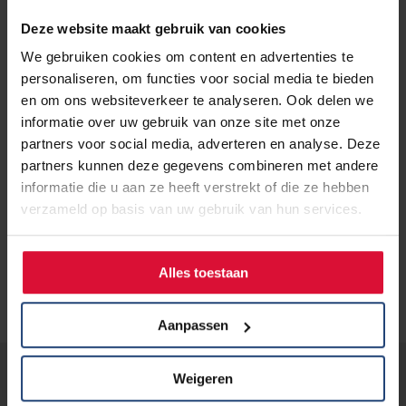
Deze website maakt gebruik van cookies
We gebruiken cookies om content en advertenties te
Met jouw hulp kunnen we mensen
personaliseren, om functies voor social media te bieden
met longkanker blijven helpen
en om ons websiteverkeer te analyseren. Ook delen we
informatie over uw gebruik van onze site met onze
Steun ons en doneer nu!
partners voor social media, adverteren en analyse. Deze
partners kunnen deze gegevens combineren met andere
informatie die u aan ze heeft verstrekt of die ze hebben
verzameld op basis van uw gebruik van hun services.
Alles toestaan
Aanpassen
Weigeren
Lees verder...