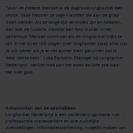
Nieuws
“Voor de meeste mensen is de diagnose longkanker een
shock. Vaak hebben ze vage klachten die aan de griep
doen denken. Als ze lange tijd vermoeid zijn en hoesten,
Agenda
dan laat de huisarts meestal een foto maken in het
ziekenhuis. Mensen schrikken als dit longkanker blijkt te
Over ons
zijn. In het boek 100 vragen over longkanker staat alles wat
je wilt weten als je er net achter bent gekomen dat je
deze ziekte hebt.” Lidia Barberio, Manager bij Longkanker
Zorgverleners
Nederland, werkte mee aan het boek en licht toe waar
het over gaat.
Contact
Antwoorden van de specialisten
Longkanker Nederland is een patiëntenorganisatie met
professionele medewerkers en drie duidelijke
doelstellingen: informatievoorziening, mogelijk maken van