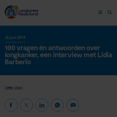
Longkanker
18 juni 2019
100 vragen én antwoorden over
Leven met
longkanker, een interview met Lidia
Barberio
Ervaringen
Thymuskankers
Lees voor
Steun ons
Doneer nu