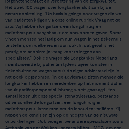
lotgenotencontact en verbetering van de zorgkwaliteit.
Het boek 100 vragen over longkanker sluit aan bij de
eerste doelstelling. “De basis is gelegd door vragen die we
van patiënten krijgen via onze online rubriek Vraag het de
arts. Wij hebben longartsen, een longchirurg en
radiotherapeut aangehaakt om antwoord te geven. Soms
vinden mensen het lastig om hun vragen in het ziekenhuis
te stellen, om welke reden dan ook. In dat geval is het
prettig om anoniem je vraag voor te leggen aan
specialisten.” Ook de vragen die Longkanker Nederland
inventariseerde bij patiënten tijdens bijeenkomsten in
ziekenhuizen en vragen vanuit de eigen adviesraad zijn in
het boek opgenomen. “In de adviesraad zitten mensen die
longkanker hebben en meedenken op het moment dat er
vanuit patiëntperspectief inbreng wordt gevraagd. Een
aantal leden uit onze specialistenadviesraad, bestaande
uit verschillende longartsen, een longchirurg en
radiotherapeut, lazen mee om de inhoud te verifiëren. Zij
hebben de kennis en zijn op de hoogte van de nieuwste
ontwikkelingen. Ook vroegen we andere specialisten zoals
Anthonie van der Wekken, longarts bij het UMCG, om een