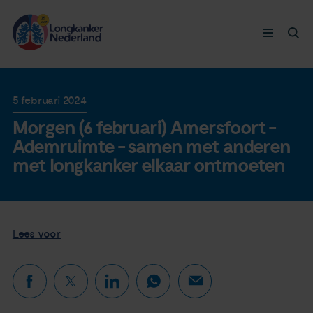
Longkanker
5 februari 2024
Morgen (6 februari) Amersfoort -
Leven met
Ademruimte - samen met anderen
met longkanker elkaar ontmoeten
Ervaringen
Thymuskankers
Lees voor
Steun ons
Doneer nu