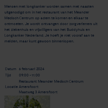
Nieuws
Mensen met longkanker worden samen met naasten
uitgenodigd om in het restaurant van het Meander
Medisch Centrum op adem te komen en elkaar te
Agenda
ontmoeten. Je wordt ontvangen door zorgverleners uit
het ziekenhuis en vrijwilligers van het Buddyhuis en
Over ons
Longkanker Nederland. Je hoeft je niet vooraf aan te
melden, maar kunt gewoon binnenlopen.
Zorgverleners
Contact
Datum
6 februari 2024
Tijd
09:00 - 11:00
Restaurant Meander Medisch Centrum
Locatie
Amersfoort
Maatweg 3 Amersfoort