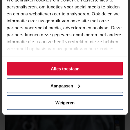
personaliseren, om functies voor social media te bieden
en om ons websiteverkeer te analyseren. Ook delen we
informatie over uw gebruik van onze site met onze
partners voor social media, adverteren en analyse. Deze
partners kunnen deze gegevens combineren met andere
informatie die u aan ze heeft verstrekt of die ze hebben
28 mei 2024
verzameld op basis van uw gebruik van hun services.
Vragenlijst longkanker: informatie,
kennis en betrokkenheid bij samen
beslissen (Lung Cancer Europe)
Alles toestaan
Lees verder
Aanpassen
Weigeren