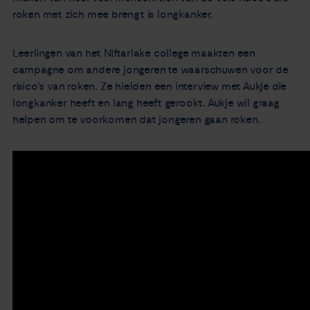
roken met zich mee brengt is longkanker.
Nieuws
Leerlingen van het Niftarlake college maakten een
Agenda
campagne om andere jongeren te waarschuwen voor de
risico's van roken. Ze hielden een interview met Aukje die
Over ons
longkanker heeft en lang heeft gerookt. Aukje wil graag
helpen om te voorkomen dat jongeren gaan roken.
Zorgverleners
Contact