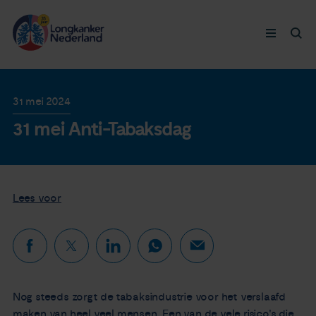
Longkanker
31 mei 2024
31 mei Anti-Tabaksdag
Leven met
Ervaringen
Lees voor
Thymuskankers
Steun ons
Doneer nu
Nog steeds zorgt de tabaksindustrie voor het verslaafd
maken van heel veel mensen. Een van de vele risico's die