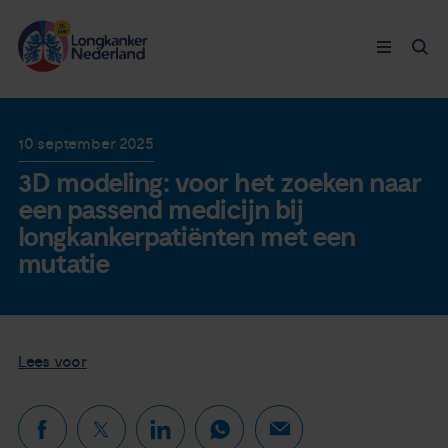
Longkanker
10 september 2025
3D modeling: voor het zoeken naar
Leven met
een passend medicijn bij
longkankerpatiënten met een
Ervaringen
mutatie
Thymuskankers
Lees voor
Steun ons
Doneer nu