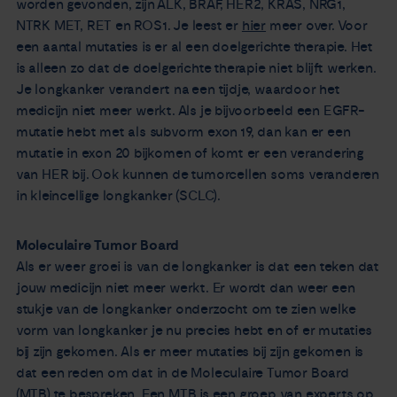
worden gevonden, zijn ALK, BRAF, HER2, KRAS, NRG1,
NTRK MET, RET en ROS1. Je leest er
hier
meer over. Voor
een aantal mutaties is er al een doelgerichte therapie. Het
is alleen zo dat de doelgerichte therapie niet blijft werken.
Je longkanker verandert na een tijdje, waardoor het
medicijn niet meer werkt. Als je bijvoorbeeld een EGFR-
mutatie hebt met als subvorm exon 19, dan kan er een
mutatie in exon 20 bijkomen of komt er een verandering
van HER bij. Ook kunnen de tumorcellen soms veranderen
in kleincellige longkanker (SCLC).
Moleculaire Tumor Board
Als er weer groei is van de longkanker is dat een teken dat
jouw medicijn niet meer werkt. Er wordt dan weer een
stukje van de longkanker onderzocht om te zien welke
vorm van longkanker je nu precies hebt en of er mutaties
bij zijn gekomen. Als er meer mutaties bij zijn gekomen is
dat een reden om dat in de Moleculaire Tumor Board
(MTB) te bespreken. Een MTB is een groep van experts op