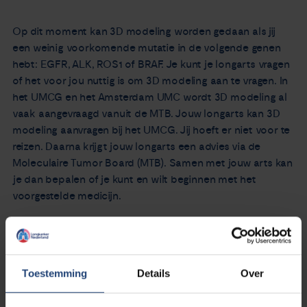
Op dit moment kan 3D modeling worden gedaan als jij
een weinig voorkomende mutatie in de volgende genen
hebt: EGFR, ALK, ROS1 of BRAF. Je kunt je longarts vragen
of het voor jou nuttig is om 3D modeling aan te vragen. In
het UMCG en het Amsterdam UMC wordt 3D modeling al
vaak aangevraagd vanuit de MTB. Jouw longarts kan 3D
modeling aanvragen bij het UMCG. Jij hoeft er niet voor te
reizen. Daarna krijgt jouw longarts een advies via de
Moleculaire Tumor Board (MTB). Samen met jouw arts kan
je dan bepalen of je kunt en wilt beginnen met het
voorgestelde medicijn.
Toestemming
Details
Over