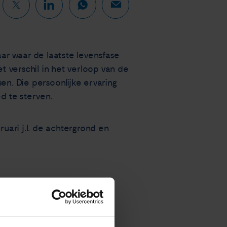
aar waar de laatste levensfase
 verschil in het verloop van de
en. Die persoonlijke ervaring
d te sterven.
ruari j.l. de achtergrond en