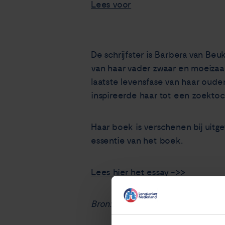
Lees voor
De schrijfster is Barbera van Beu
van haar vader zwaar en moeizaam
laatste levensfase van haar ouder
inspireerde haar tot een zoekto
Haar boek is verschenen bij uitge
essentie van het boek.
Lees hier het essay ->>
Bron: Volkskrant