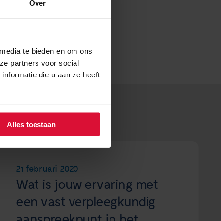
Over
 media te bieden en om ons
ze partners voor social
nformatie die u aan ze heeft
Alles toestaan
21 februari 2020
Wat is jouw ervaring met
een vast verpleegkundig
aanspreekpunt in het