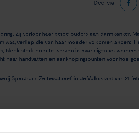
Deel via
kering. Zij verloor haar beide ouders aan darmkanker. M
 was, verliep die van haar moeder volkomen anders. Het
s, bleek sterk door te werken in haar eigen rouwprocess
cht naar handvatten en aanknopingspunten voor hoe goe
verij Spectrum. Ze beschreef in de Volkskrant van 21 feb