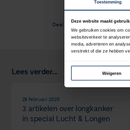
Toestemming
Deze website maakt gebruik
Deel via
We gebruiken cookies om cont
websiteverkeer te analyseren
media, adverteren en analys
verstrekt of die ze hebben v
Lees verder...
Weigeren
28 februari 2020
3 artikelen over longkanker
in special Lucht & Longen