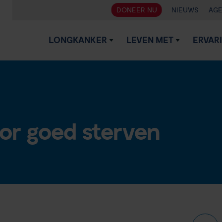
DONEER NU
NIEUWS
AG
LONGKANKER
LEVEN MET
ERVAR
or goed sterven