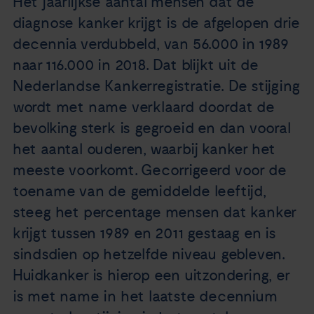
Het jaarlijkse aantal mensen dat de
Nieuws
diagnose kanker krijgt is de afgelopen drie
decennia verdubbeld, van 56.000 in 1989
Agenda
naar 116.000 in 2018. Dat blijkt uit de
Nederlandse Kankerregistratie. De stijging
Over ons
wordt met name verklaard doordat de
bevolking sterk is gegroeid en dan vooral
Zorgverleners
het aantal ouderen, waarbij kanker het
meeste voorkomt. Gecorrigeerd voor de
Contact
toename van de gemiddelde leeftijd,
steeg het percentage mensen dat kanker
krijgt tussen 1989 en 2011 gestaag en is
sindsdien op hetzelfde niveau gebleven.
Huidkanker is hierop een uitzondering, er
is met name in het laatste decennium