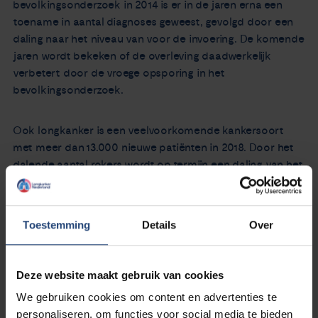
bevolkingsonderzoek in 2014 is er in de jaren erna een
toename in aantal diagnoses geweest, gevolgd door een
daling naar het niveau van voor de invoering. De komende
jaren wordt bekeken of de overleving daadwerkelijk
verbetert door de vroege opsporing in het
bevolkingsonderzoek.
Ook longkanker is een veelvoorkomende kankersoort
met meer dan 13.000 nieuwe patiënten in 2018. Door het
dalende aantal rokers wordt op termijn een daling van het
aantal nieuwe patiënten verwacht, maar helaas worden er
nog steeds mensen ziek door rookgedrag van vele jaren
geleden. Terwijl het aantal mannen met longkanker min of
Toestemming
Details
Over
meer stabiel is ten opzichte van 2017, waren er in 2018
weer meer vrouwen met longkanker dan in de
voorgaande jaren. Van de veelvoorkomende vormen van
Deze website maakt gebruik van cookies
kanker heeft longkanker de laagste overleving.
We gebruiken cookies om content en advertenties te
personaliseren, om functies voor social media te bieden