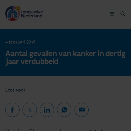
Longkanker
4 februari 2019
Aantal gevallen van kanker in dertig
Leven met
jaar verdubbeld
Ervaringen
Thymuskankers
Lees voor
Steun ons
Doneer nu