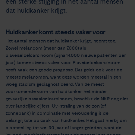
een sterke stijging in het aantal mensen
dat huidkanker krijgt.
Huidkanker komt steeds vaker voor
Het aantal mensen dat huidkanker krijgt, neemt toe.
Zowel melanoom (meer dan 7.000) als
plaveiselcelcarcinoom (bijna 14.000 nieuwe patiënten per
jaar) komen steeds vaker voor. Plaveiselcelcarcinoom
heeft vaak een goede prognose. Dat geldt ook voor de
meeste melanomen, want deze worden meestal in een
vroeg stadium gediagnosticeerd. Van de meest
voorkomende vorm van huidkanker, het minder
gevaarlijke basaalcelcarcinoom, beschikt de NKR nog niet
over landelijke cijfers. Uv-straling van de zon (of
zonnebank) in combinatie met veroudering is de
belangrijkste oorzaak van huidkanker. Het gaat hierbij om
blootstelling tot wel 30 jaar of langer geleden, want de
invloed van risicofactoren laat zich meestal pas na een