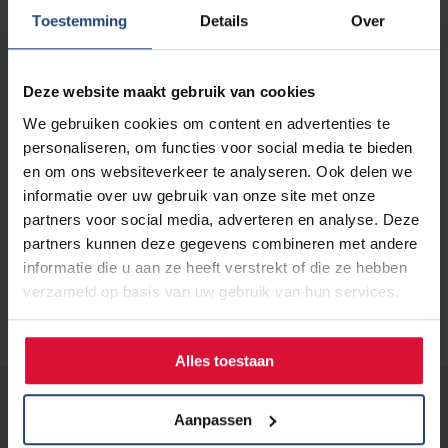
hele zaal. Anne Marie vertelt – alsof ze nog bij ons is – hoe
Toestemming
Details
Over
deze award de kroon op haar werk is, om ervoor te zorgen
dat (haar) kinderen de huidige stervende rokers niet gaan
vervangen als nieuwe slachtoffers van de tabaksindustrie.
Deze website maakt gebruik van cookies
Lees het hele bericht op de website van Meer over
We gebruiken cookies om content en advertenties te
Medisch ->>
personaliseren, om functies voor social media te bieden
en om ons websiteverkeer te analyseren. Ook delen we
Bron: Meer over Medisch
informatie over uw gebruik van onze site met onze
partners voor social media, adverteren en analyse. Deze
partners kunnen deze gegevens combineren met andere
informatie die u aan ze heeft verstrekt of die ze hebben
verzameld op basis van uw gebruik van hun services.
Alles toestaan
Lees verder...
Aanpassen