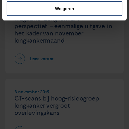
Weigeren
8 november 2019
Magazine ‘Longkanker in
perspectief’ – eenmalige uitgave in
het kader van november
longkankermaand
Lees verder
8 november 2019
CT-scans bij hoog-risicogroep
longkanker vergroot
overlevingskans