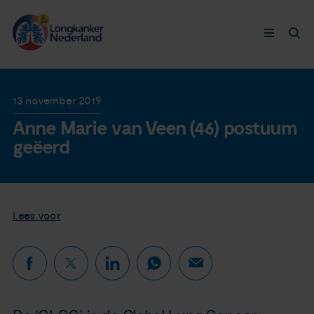
Longkanker
13 november 2019
Anne Marie van Veen (46) postuum
Leven met
geëerd
Ervaringen
Thymuskankers
Lees voor
Steun ons
Doneer nu