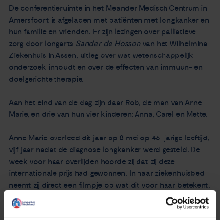
De conferentieruimte in het Meander Medisch Centrum in
Amersfoort is afgeladen met patiënten met longkanker en
hun familie en vrienden. Er zijn lezingen over palliatieve
zorg door longarts
Sander de Hosson
van het Wilhelmina
Ziekenhuis in Assen, uitleg over wat wetenschappelijk
onderzoek inhoudt en over de effecten van immuun- en
doelgerichte therapie.
Aan het eind van de dag zijn daar Rob, de man van Anne
Marie, en drie van hun vier kinderen: Anna, Carel en Mette.
Anne Marie overleed dit jaar op 8 mei op 46-jarige leeftijd,
vijf jaar nadat de diagnose longkanker werd gesteld. De
week voor haar overlijden hoorde zij dat zij deze
internationale prijs had gewonnen. In haar ziekenhuisbed
neemt zij direct een filmpje op wat dit voor haar betekent.
Haar man laat het aangrijpende filmpje aan de zaal zien.
Anne Maries moeder is zichtbaar emotioneel. Dat is de