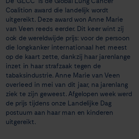
De ‘GLCC’ is de Global Lung Cancer
Nieuws
Coalition award die landelijk wordt
uitgereikt. Deze award won Anne Marie
Agenda
van Veen reeds eerder. Dit keer wint zij
ook de wereldwijde prijs: voor de persoon
Over ons
die longkanker internationaal het meest
op de kaart zette, dankzij haar jarenlange
Zorgverleners
inzet in haar strafzaak tegen de
tabaksindustrie. Anne Marie van Veen
Contact
overleed in mei van dit jaar, na jarenlang
ziek te zijn geweest. Afgelopen week werd
de prijs tijdens onze Landelijke Dag
postuum aan haar man en kinderen
uitgereikt.