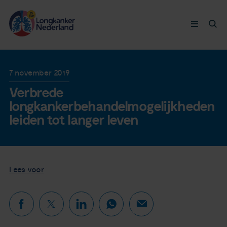
Longkanker
7 november 2019
Verbrede
Leven met
longkankerbehandelmogelijkheden
leiden tot langer leven
Ervaringen
Thymuskankers
Lees voor
Steun ons
Doneer nu