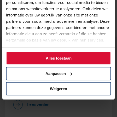
personaliseren, om functies voor social media te bieden
en om ons websiteverkeer te analyseren. Ook delen we
informatie over uw gebruik van onze site met onze
partners voor social media, adverteren en analyse. Deze
partners kunnen deze gegevens combineren met andere
informatie die u aan ze heeft verstrekt of die ze hebben
verzameld op basis van uw gebruik van hun services.
Lees verder...
Alles toestaan
6 november 2019
Aanpassen
Landelijke bijeenkomst zorgt voor
veel verbinding en een
ontroerende prijsuitreiking
Weigeren
Lees verder