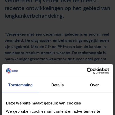
verbeteren. Hij vertelt over de meest
recente ontwikkelingen op het gebied van
longkankerbehandeling.
“Vergeleken met een decennium geleden is er enorm veel
veranderd. De diagnostiek en behandelingsmogelijkheden
zijn uitgebreid. Met de CT- en PET-scan kan de kanker in
een eerder stadium ontdekt worden. De radiotherapie is
nauwkeuriger geworden waardoor de tumor heel gericht
kan worden bestraald en er zijn veel innovaties op het
gebied van twee relatief nieuwe behandelmethodes:
immuuntherapie en doelgerichte therapie.”
Toestemming
Details
Over
Lees hier verder ->>
Deze website maakt gebruik van cookies
We gebruiken cookies om content en advertenties te