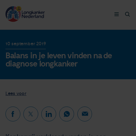
Longkanker
10 september 2019
Balans in je leven vinden na de
Leven met
diagnose longkanker
Ervaringen
Thymuskankers
Lees voor
Steun ons
Doneer nu