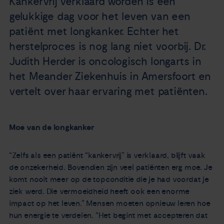
Kankervrij verklaard worden is een
Nieuws
gelukkige dag voor het leven van een
patiënt met longkanker. Echter het
Agenda
herstelproces is nog lang niet voorbij. Dr.
Judith Herder is oncologisch longarts in
Over ons
het Meander Ziekenhuis in Amersfoort en
vertelt over haar ervaring met patiënten.
Zorgverleners
Contact
Moe van de longkanker
“Zelfs als een patiënt “kankervrij” is verklaard, blijft vaak
de onzekerheid. Bovendien zijn veel patiënten erg moe. Je
komt nooit meer op de topconditie die je had voordat je
ziek werd. Die vermoeidheid heeft ook een enorme
impact op het leven.” Mensen moeten opnieuw leren hoe
hun energie te verdelen. “Het begint met accepteren dat