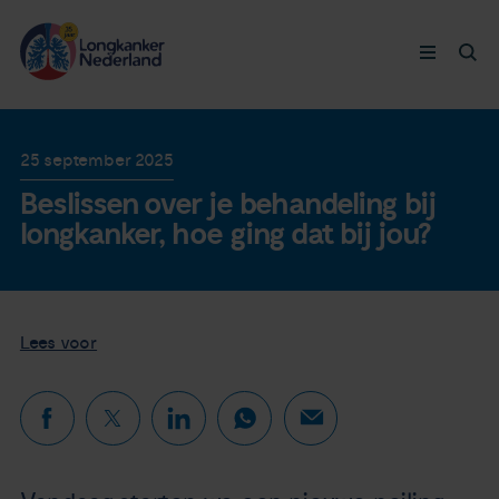
Longkanker
25 september 2025
Beslissen over je behandeling bij
Leven met
longkanker, hoe ging dat bij jou?
Ervaringen
Thymuskankers
Lees voor
Steun ons
Doneer nu