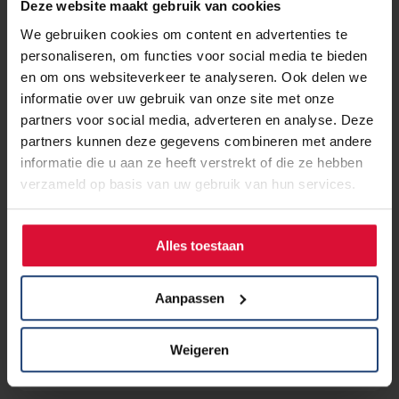
Deze website maakt gebruik van cookies
We gebruiken cookies om content en advertenties te
personaliseren, om functies voor social media te bieden
en om ons websiteverkeer te analyseren. Ook delen we
informatie over uw gebruik van onze site met onze
partners voor social media, adverteren en analyse. Deze
partners kunnen deze gegevens combineren met andere
informatie die u aan ze heeft verstrekt of die ze hebben
verzameld op basis van uw gebruik van hun services.
22 september 2025
Alles toestaan
Cryotherapie bij longkanker: wat is
het en hoe werkt het?
Aanpassen
Lees verder
Weigeren