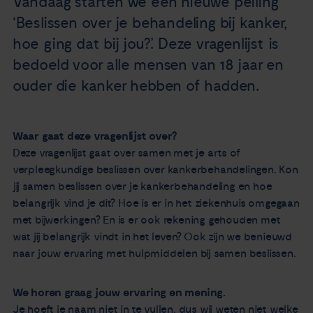
Vandaag starten we een nieuwe peiling
Nieuws
‘Beslissen over je behandeling bij kanker,
hoe ging dat bij jou?’. Deze vragenlijst is
Agenda
bedoeld voor alle mensen van 18 jaar en
ouder die kanker hebben of hadden.
Over ons
Waar gaat deze vragenlijst over?
Zorgverleners
Deze vragenlijst gaat over samen met je arts of
verpleegkundige beslissen over kankerbehandelingen. Kon
Contact
jij samen beslissen over je kankerbehandeling en hoe
belangrijk vind je dit? Hoe is er in het ziekenhuis omgegaan
met bijwerkingen? En is er ook rekening gehouden met
wat jij belangrijk vindt in het leven? Ook zijn we benieuwd
naar jouw ervaring met hulpmiddelen bij samen beslissen.
We horen graag jouw ervaring en mening.
Je hoeft je naam niet in te vullen, dus wij weten niet welke