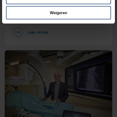
Uitkomsten enquête Doneer je
ervaring - waar wil jij jouw zorg voor
Weigeren
longkanker ontvangen?
Lees verder