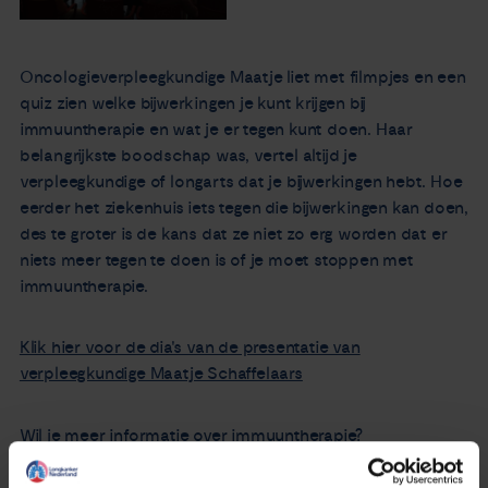
Oncologieverpleegkundige Maatje liet met filmpjes en een
quiz zien welke bijwerkingen je kunt krijgen bij
immuuntherapie en wat je er tegen kunt doen. Haar
belangrijkste boodschap was, vertel altijd je
verpleegkundige of longarts dat je bijwerkingen hebt. Hoe
eerder het ziekenhuis iets tegen die bijwerkingen kan doen,
des te groter is de kans dat ze niet zo erg worden dat er
niets meer tegen te doen is of je moet stoppen met
immuuntherapie.
Klik hier voor de dia's van de presentatie van
verpleegkundige Maatje Schaffelaars
Wil je meer informatie over immuuntherapie?