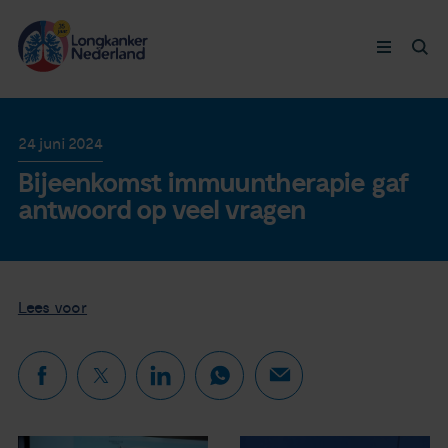
Longkanker
24 juni 2024
Bijeenkomst immuuntherapie gaf
Leven met
antwoord op veel vragen
Ervaringen
Thymuskankers
Lees voor
Steun ons
Doneer nu