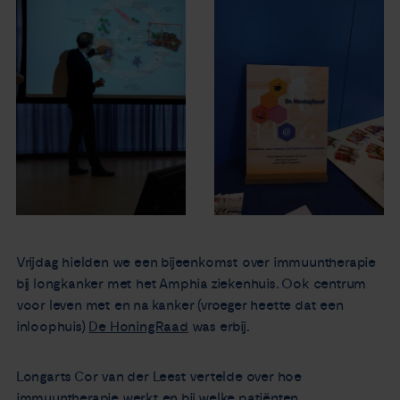
Nieuws
Agenda
Over ons
Zorgverleners
Contact
Vrijdag hielden we een bijeenkomst over immuuntherapie
bij longkanker met het Amphia ziekenhuis. Ook centrum
voor leven met en na kanker (vroeger heette dat een
inloophuis)
De HoningRaad
was erbij.
Longarts Cor van der Leest vertelde over hoe
immuuntherapie werkt en bij welke patiënten