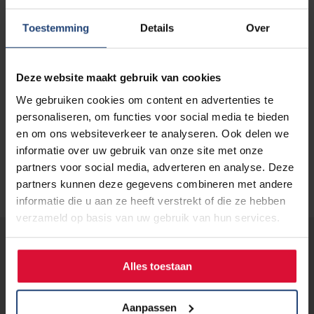
Bestel dan gratis het boekje immuuntherapie bij
longkanker
of
kijk deze video
.
Toestemming
Details
Over
Wil je ook een keer een informatiebijeenkomst bezoeken?
Deze website maakt gebruik van cookies
In onze
Agenda
vind je wanneer de volgende
bijeenkomsten zijn.
We gebruiken cookies om content en advertenties te
personaliseren, om functies voor social media te bieden
en om ons websiteverkeer te analyseren. Ook delen we
informatie over uw gebruik van onze site met onze
partners voor social media, adverteren en analyse. Deze
partners kunnen deze gegevens combineren met andere
informatie die u aan ze heeft verstrekt of die ze hebben
verzameld op basis van uw gebruik van hun services.
Lees verder...
Alles toestaan
13 juni 2024
Aanpassen