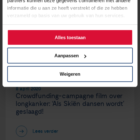
partners kunnen deze gegevens combineren met andere
informatie die u aan ze heeft verstrekt of die ze hebben
verzameld op basis van uw gebruik van hun services.
9 april 2020
Informatiepagina over coronavirus
en longkanker
Alles toestaan
Lees verder
Aanpassen
Weigeren
8 april 2020
Crowdfunding-campagne film over
longkanker: ‘Als Skiën dansen wordt’
geslaagd!
Lees verder