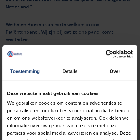
Nederland."
We heten Boelien van harte welkom in ons
Patiëntenpanel. Wij zijn blij dat ze ons panel komt
versterken.
Lees meer over Boelien en alle andere leden van het
Patiëntenpanel ->
Toestemming
Details
Over
Deze website maakt gebruik van cookies
We gebruiken cookies om content en advertenties te
personaliseren, om functies voor social media te bieden
en om ons websiteverkeer te analyseren. Ook delen we
informatie over uw gebruik van onze site met onze
Lees verder...
partners voor social media, adverteren en analyse. Deze