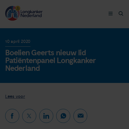
Longkanker
10 april 2020
Boelien Geerts nieuw lid
Leven met
Patiëntenpanel Longkanker
Nederland
Ervaringen
Thymuskankers
Lees voor
Steun ons
Doneer nu