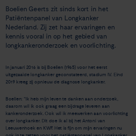
Nieuws
Boelien Geerts zit sinds kort in het
Patiëntenpanel van Longkanker
Agenda
Nederland. Zij zet haar ervaringen en
kennis vooral in op het gebied van
Over ons
longkankeronderzoek en voorlichting.
Zorgverleners
In januari 2016 is bij Boelien (1965) voor het eerst
uitgezaaide longkanker geconstateerd, stadium IV. Eind
Contact
2019 kreeg zij opnieuw de diagnose longkanker.
Boelien: "Ik heb mijn leven te danken aan onderzoek,
daarom wil ik ook graag een bijdrage leveren aan
kankeronderzoek. Ook wil ik meewerken aan voorlichting
over longkanker. Dit doe ik al bij het Antoni van
Leeuwenhoek en KWF. Het is fijn om mijn ervaringen nu
ook in te zetten voor het patiëntenpanel van Longkanker