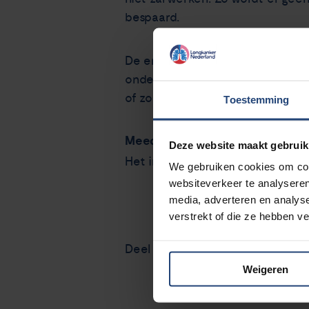
bespaard.
De enquête gaat o.a. over de soo
ondergaan. Daarnaast zijn ze ben
of zorgverlener met jou zijn gede
Toestemming
Meedoen?
Deze website maakt gebruik
Het invullen van de online enquê
We gebruiken cookies om cont
websiteverkeer te analyseren
media, adverteren en analys
verstrekt of die ze hebben v
Deel via
Weigeren