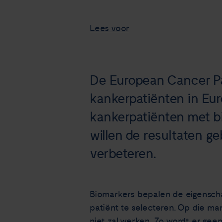
Lees voor
De European Cancer Pat
kankerpatiënten in Eu
kankerpatiënten met bi
willen de resultaten ge
verbeteren.
Biomarkers bepalen de eigensch
patiënt te selecteren. Op die ma
niet zal werken. Zo wordt er ge