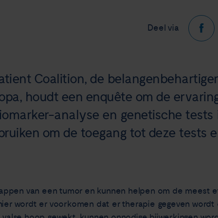
Deel via
ient Coalition, de belangenbehartiger 
ropa, houdt een enquête om de ervarin
omarker-analyse en genetische tests in
bruiken om de toegang tot deze tests e
appen van een tumor en kunnen helpen om de meest ef
nier wordt er voorkomen dat er therapie gegeven wordt 
en valse hoop gewekt, kunnen onnodige bijwerkingen wo