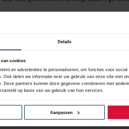
rten diagnostische tests die je kent of hebt ondergaan,
ieuwd hoe jij of je naasten deze tests hebben ervaren e
eld.
Details
 van cookies
te duurt ongeveer 10 minuten.
Naar de vragenlijst gaan -
ent en advertenties te personaliseren, om functies voor social
. Ook delen we informatie over uw gebruik van onze site met on
e. Deze partners kunnen deze gegevens combineren met andere i
erzameld op basis van uw gebruik van hun services.
Aanpassen