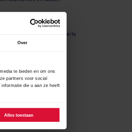
 of die je naasten hebben
n hoe de resultaten door je arts
Over
>
 media te bieden en om ons
ze partners voor social
nformatie die u aan ze heeft
Alles toestaan