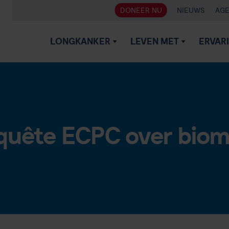
DONEER NU
NIEUWS
AG
LONGKANKER
LEVEN MET
ERVAR
quête ECPC over biom