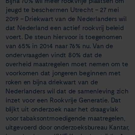
Bijna 70% wil meer rookvrije plaatsen om
Nieuws
jeugd te beschermen Utrecht – 27 mei
2019 – Driekwart van de Nederlanders wil
Agenda
dat Nederland een actief rookvrij beleid
voert. De steun hiervoor is toegenomen
Over ons
van 65% in 2014 naar 76% nu. Van de
ondervraagden vindt 80% dat de
Zorgverleners
overheid maatregelen moet nemen om te
voorkomen dat jongeren beginnen met
Contact
roken en bijna driekwart van de
Nederlanders wil dat de samenleving zich
inzet voor een Rookvrije Generatie. Dat
blijkt uit onderzoek naar het draagvlak
voor tabaksontmoedigende maatregelen,
uitgevoerd door onderzoeksbureau Kantar,