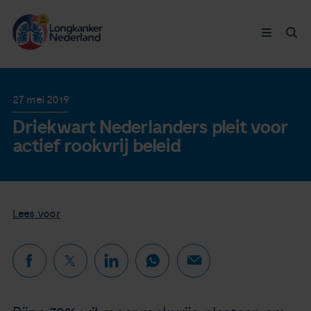
Longkanker
27 mei 2019
Driekwart Nederlanders pleit voor
Leven met
actief rookvrij beleid
Ervaringen
Thymuskankers
Lees voor
Steun ons
Doneer nu