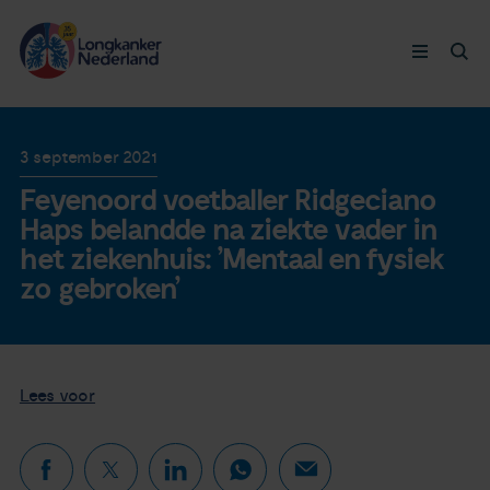
Longkanker
3 september 2021
Feyenoord voetballer Ridgeciano
Leven met
Haps belandde na ziekte vader in
het ziekenhuis: ’Mentaal en fysiek
Ervaringen
zo gebroken’
Thymuskankers
Lees voor
Steun ons
Doneer nu