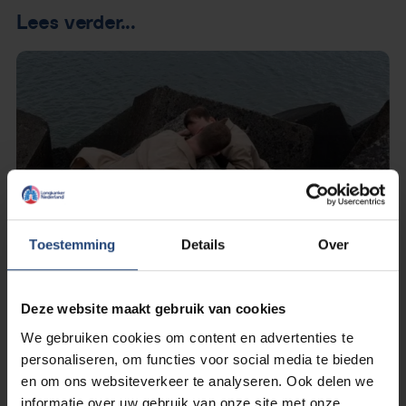
Lees verder...
Toestemming
Details
Over
Deze website maakt gebruik van cookies
We gebruiken cookies om content en advertenties te
personaliseren, om functies voor social media te bieden
1 september 2021
Jongeren met kanker: ‘Halverwege
en om ons websiteverkeer te analyseren. Ook delen we
de twintig en nog steeds niet
informatie over uw gebruik van onze site met onze