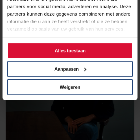
afgestudeerd’
partners voor social media, adverteren en analyse. Deze
partners kunnen deze gegevens combineren met andere
informatie die u aan ze heeft verstrekt of die ze hebben
Lees verder
verzameld op basis van uw gebruik van hun services.
Alles toestaan
Aanpassen
Weigeren