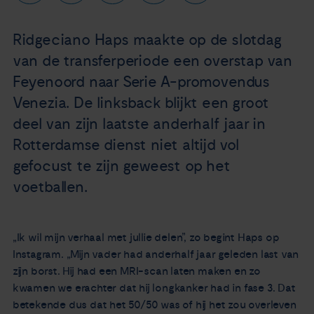
Nieuws
Ridgeciano Haps maakte op de slotdag
Agenda
van de transferperiode een overstap van
Feyenoord naar Serie A-promovendus
Over ons
Venezia. De linksback blijkt een groot
deel van zijn laatste anderhalf jaar in
Zorgverleners
Rotterdamse dienst niet altijd vol
gefocust te zijn geweest op het
Contact
voetballen.
„Ik wil mijn verhaal met jullie delen”, zo begint Haps op
Instagram. „Mijn vader had anderhalf jaar geleden last van
zijn borst. Hij had een MRI-scan laten maken en zo
kwamen we erachter dat hij longkanker had in fase 3. Dat
betekende dus dat het 50/50 was of hij het zou overleven