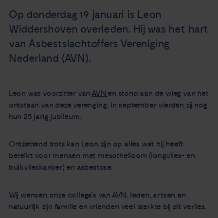
Nieuws
Op donderdag 19 januari is Leon
Widdershoven overleden. Hij was het hart
Agenda
van Asbestslachtoffers Vereniging
Nederland (AVN).
Over ons
Leon was voorzitter van
AVN
en stond aan de wieg van het
Zorgverleners
ontstaan van deze verenging. In september vierden zij nog
hun 25 jarig jubileum.
Contact
Ontzettend trots kan Leon zijn op alles wat hij heeft
bereikt voor mensen met mesothelioom (longvlies- en
buikvlieskanker) en asbestose.
Wij wensen onze collega's van AVN, leden, artsen en
natuurlijk zijn familie en vrienden veel sterkte bij dit verlies.