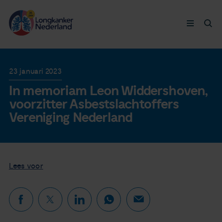
Longkanker
23 januari 2023
In memoriam Leon Widdershoven,
Leven met
voorzitter Asbestslachtoffers
Vereniging Nederland
Ervaringen
Thymuskankers
Lees voor
Steun ons
Doneer nu