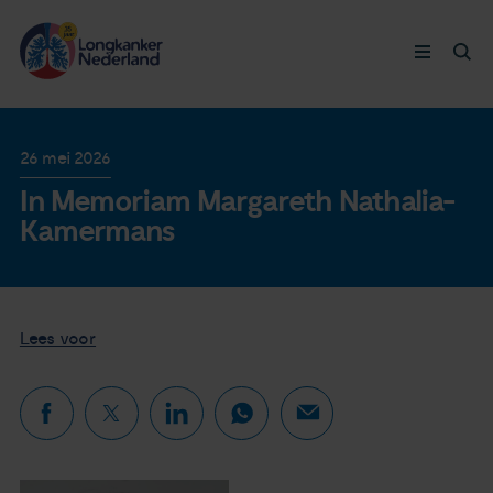
Longkanker
26 mei 2026
In Memoriam Margareth Nathalia-
Leven met
Kamermans
Ervaringen
Thymuskankers
Lees voor
Steun ons
Doneer nu