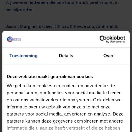
Wij wensen iedereen die van haar houdt veel kracht, in
het bijzonder:
Jason, Margriet & Cees, Christa & Fir-Jeaño, Amhmet &
Layla
Toestemming
Details
Over
Deze website maakt gebruik van cookies
We gebruiken cookies om content en advertenties te
personaliseren, om functies voor social media te bieden
Lees verder...
en om ons websiteverkeer te analyseren. Ook delen we
informatie over uw gebruik van onze site met onze
partners voor social media, adverteren en analyse. Deze
partners kunnen deze gegevens combineren met andere
informatie die u aan ze heeft verstrekt of die ze hebben