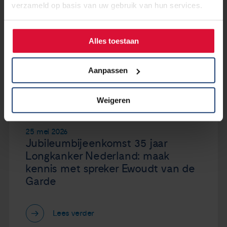
verzameld op basis van uw gebruik van hun services.
Alles toestaan
Aanpassen
Weigeren
25 mei 2026
Jubileumbijeenkomst 35 jaar
Longkanker Nederland: maak
kennis met spreker Ewoudt van de
Garde
Lees verder