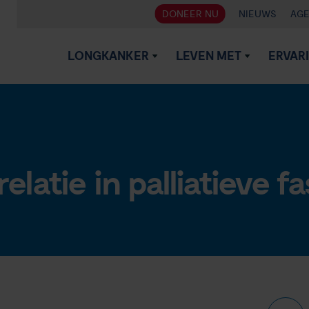
DONEER NU
NIEUWS
AG
LONGKANKER
LEVEN MET
ERVAR
relatie in palliatieve f